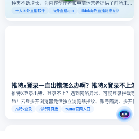
种类不断增长，为内容创作者和电商运营者提供了前所未有
的机遇。如果你是一个跨境电商从业者，想要了解2025年十
十大国外直播软件
海外直播app
tiktok海外直播网络专线
大国外直播软件排行榜，那么你来对地方了！接下来跟着云
登多开浏览器一起来了解海外直播平台哪些最受欢迎。
推特x登录一直出错怎么办啊？推特X登录不上怎
推特X登录出错、登录不上？遇到网络异常、可疑登录拦截等
愁！云登多开浏览器凭借独立浏览器指纹、账号隔离、多开窗
对性解决登录难题，让推特X登录更稳定安全～
推特x登录
推特网页版
twitter官网入口
多账号防关联
数据加密隔离
多平台自动化管理