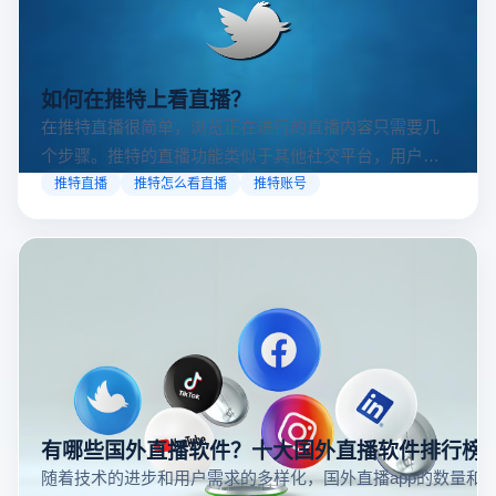
如何在推特上看直播？
在推特直播很简单，浏览正在进行的直播内容只需要几
个步骤。推特的直播功能类似于其他社交平台，用户可
以通过关注自己喜欢的账号、浏览话题标签或查看实时
推特直播
推特怎么看直播
推特账号
动态来找到直播。推特提供了一个方便的平台，让用户
可以随时随地参与实时互动，无论是关注新闻事件、休
闲活动还是个人直播。接下来，我们将介绍具体的观看
步骤和技巧。
有哪些国外直播软件？十大国外直播软件排行榜
随着技术的进步和用户需求的多样化，国外直播app的数量和