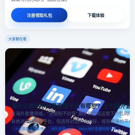
注册领取礼包
下载体验
大家都在看
海外无限制不封号直播平台有哪些？十大国外直
在海外直播领域，“无限制不封号” 更多指合规运营下的低风险
有绝对无规则的平台，但选择对创作者友好、规则清晰的平台
业工具规避风险，能显著降低封号概率。以下推荐十大国外直
十大国外直播软件
海外直播app
tiktok海外直播网络专线