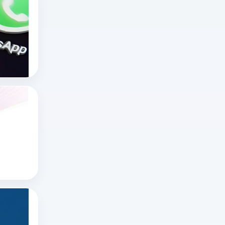
在
海
外
十大国外直播软件
海外直播app
直
tiktok海外直播网络专线
播
领
域，
x网页版官网怎么进？推特网页版怎么打开？
“无
想
限
知
制
道
x网页版官网怎么进
不
推特账号
x
封
推特网页版
网
号”
页
更
版
多
如何在推特上看直播？
官
指
在
网
合