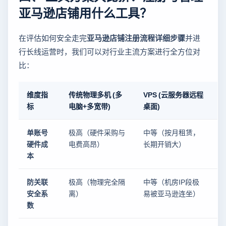
亚马逊店铺用什么工具？
在评估如何安全走完
亚马逊店铺注册流程详细步骤
并进
行长线运营时，我们可以对行业主流方案进行全方位对
比：
维度指
传统物理多机 (多
VPS (云服务器远程
标
电脑+多宽带)
桌面)
(
单账号
极高（硬件采购与
中等（按月租赁，
硬件成
电费高昂）
长期开销大）
本
防关联
极高（物理完全隔
中等（机房IP段极
安全系
离）
易被亚马逊连坐）
数