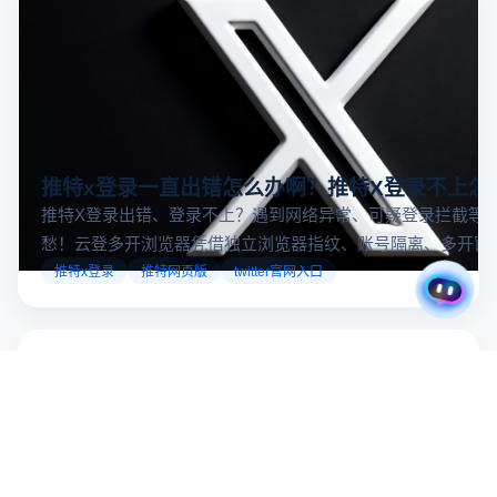
推特x登录一直出错怎么办啊？推特X登录不上怎
推特X登录出错、登录不上？遇到网络异常、可疑登录拦截等
愁！云登多开浏览器凭借独立浏览器指纹、账号隔离、多开窗
对性解决登录难题，让推特X登录更稳定安全～
推特x登录
推特网页版
twitter官网入口
多账号防关联
数据加密隔离
多平台自动化管理
注册领取礼包