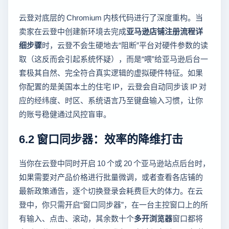
云登对底层的 Chromium 内核代码进行了深度重构。当
卖家在云登中创建新环境去完成
亚马逊店铺注册流程详
细步骤
时，云登不会生硬地去“阻断”平台对硬件参数的读
取（这反而会引起系统怀疑），而是“喂”给亚马逊后台一
套极其自然、完全符合真实逻辑的虚拟硬件特征。如果
你配置的是美国本土的住宅 IP，云登会自动同步该 IP 对
应的经纬度、时区、系统语言乃至键盘输入习惯，让你
的账号稳健通过风控盲审。
6.2 窗口同步器：效率的降维打击
当你在云登中同时开启 10 个或 20 个亚马逊站点后台时，
如果需要对产品价格进行批量微调，或者查看各店铺的
最新政策通告，逐个切换登录会耗费巨大的体力。在云
登中，你只需开启“窗口同步器”，在一台主控窗口上的所
有输入、点击、滚动，其余数十个
多开浏览器
窗口都将