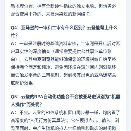
新地理位置、拥有全新硬件指纹的独立电脑。但请务必
配合使用干净的、未被污染过的新网络IP。
Q4：亚马逊的一审和二审有什么区别？云登能帮上什么
忙？
A：
一审是注册时的基础资料审核，二审则是开店后对账
户真实性的深度抽查（通常需要提供公共事业单位账
单）。云登
电商浏览器
能够确保您的环境指纹自始至终
保持完全固定和纯净，避免因环境在短时间内剧烈飘移
而误触发平台的二审机制，起到极其出色的
亚马逊防关
联
防护效果。
Q5：云登的RPA自动化功能会不会被亚马逊识别为“机器
人操作”而处罚？
A：
不会。云登的RPA系统和窗口同步器一样，均内置了
高精度的“人类行为仿真算法”。它在模拟点击、输入、浏
览页面时，会产生随机的拟人坐标偏移和动态的时间微