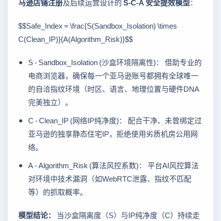
马逊店铺注册
及后续运营设计的
S-C-A 安全提效模型
：
$$Safe_Index = \frac{S(Sandbox_Isolation) \times
C(Clean_IP)}{A(Algorithm_Risk)}$$
S - Sandbox_Isolation (沙盒环境隔离性)： 借助专业的
电商浏览器，确保每一个亚马逊账号都拥有全球唯一
的自洽指纹环境（时区、语言、地理位置与硬件DNA
完美独立）。
C - Clean_IP (网络IP纯净度)： 配合干净、未曾绑定过
亚马逊的独享静态住宅IP，拒绝使用劣质机房公用网
络。
A - Algorithm_Risk (算法风控系数)： 平台AI风控算法
对环境中技术漏洞（如WebRTC泄露、指纹不匹配
等）的抓取概率。
模型结论：
当沙盒隔离度（S）与IP纯净度（C）持续走