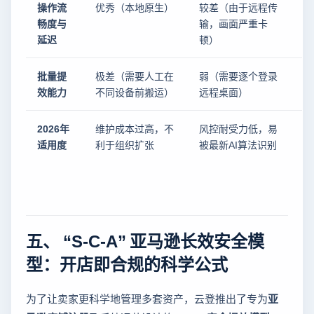
操作流
优秀（本地原生）
较差（由于远程传
畅度与
输，画面严重卡
延迟
顿）
批量提
极差（需要人工在
弱（需要逐个登录
效能力
不同设备前搬运）
远程桌面）
2026年
维护成本过高，不
风控耐受力低，易
适用度
利于组织扩张
被最新AI算法识别
五、 “S-C-A” 亚马逊长效安全模
型：开店即合规的科学公式
为了让卖家更科学地管理多套资产，云登推出了专为
亚