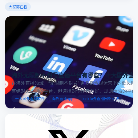
大家都在看
海外无限制不封号直播平台有哪些？十大国外直
在海外直播领域，“无限制不封号” 更多指合规运营下的低风险
有绝对无规则的平台，但选择对创作者友好、规则清晰的平台
业工具规避风险，能显著降低封号概率。以下推荐十大国外直
十大国外直播软件
海外直播app
tiktok海外直播网络专线
台，并结合云登多开浏览器的功能，详解如何安全高效运营。