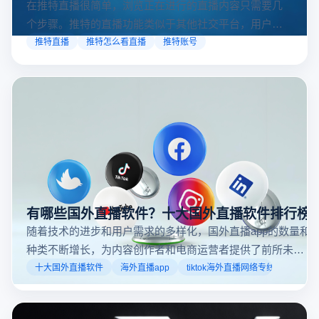
在推特直播很简单，浏览正在进行的直播内容只需要几
个步骤。推特的直播功能类似于其他社交平台，用户可
以通过关注自己喜欢的账号、浏览话题标签或查看实时
推特直播
推特怎么看直播
推特账号
动态来找到直播。推特提供了一个方便的平台，让用户
可以随时随地参与实时互动，无论是关注新闻事件、休
闲活动还是个人直播。接下来，我们将介绍具体的观看
步骤和技巧。
有哪些国外直播软件？十大国外直播软件排行榜
随着技术的进步和用户需求的多样化，国外直播app的数量和
种类不断增长，为内容创作者和电商运营者提供了前所未有
的机遇。如果你是一个跨境电商从业者，想要了解2025年十
十大国外直播软件
海外直播app
tiktok海外直播网络专线
大国外直播软件排行榜，那么你来对地方了！接下来跟着云
登多开浏览器一起来了解海外直播平台哪些最受欢迎。