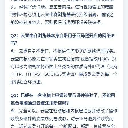
头，确保字迹清晰。更重要的是，进行视频验证的电脑
硬件环境必须用云登
电商浏览器
进行指纹隔离，确保之
前没挂过其他店，否则极易当场因环境关联被拒。
Q2：云登电商浏览器本身自带用于亚马逊开店的网络IP
吗？
A：
云登自身不销售、不提供任何形式的网络代理服务。
云登的核心能力在于完美重构底层的“设备指纹环境”。您
可以极为顺畅地将市面上各类型的优质海外IP代理（支持
HTTP、HTTPS、SOCKS5等协议）集成到云登的每一个
虚拟独立环境里。
Q3：已经在一台电脑上申请过亚马逊并被封了，还能用
这台电脑通过云登注册新店吗？
A：
完全可以。云登在驱动层和内核层拦截并修改了操作
系统及硬件的底层序列号读取。对于亚马逊风控系统而
言，通过云登打开的每·一个新窗口，都是一台放置在全