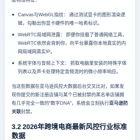
Canvas与WebGL指纹： 通过测试显卡的图形渲染逻
辑，勾勒出你显卡硬件的唯一哈希标识。
WebRTC局域网泄露： 即便你挂载了普通网络工具，
WebRTC依然会背刺你，向平台暴露你本地真实的内
网局域网真实IP。
系统字体与音频上下文： 抓取电脑里安装的特殊字体
列表以及声卡处理特定音频流时的微小频率响应。
当这些数据在亚马逊风控大数据后台交叉比对，如果发
现你提交的新注册店铺与某个已被封禁的黑名单店铺拥
有几乎完全一致的“数字DNA”，系统会立刻执行
亚马逊防
关联
封禁。
3.2 2026年跨境电商最新风控行业标准
数据