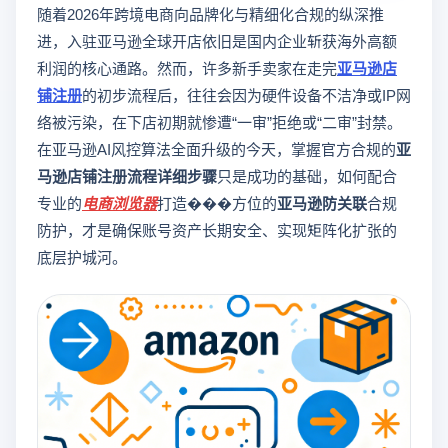
随着2026年跨境电商向品牌化与精细化合规的纵深推
进，入驻亚马逊全球开店依旧是国内企业斩获海外高额
利润的核心通路。然而，许多新手卖家在走完
亚马逊店
铺注册
的初步流程后，往往会因为硬件设备不洁净或IP网
络被污染，在下店初期就惨遭“一审”拒绝或“二审”封禁。
在亚马逊AI风控算法全面升级的今天，掌握官方合规的
亚
马逊店铺注册流程详细步骤
只是成功的基础，如何配合
专业的
电商浏览器
打造���方位的
亚马逊防关联
合规
防护，才是确保账号资产长期安全、实现矩阵化扩张的
底层护城河。