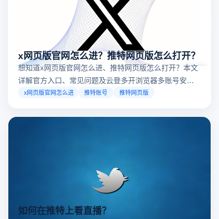
x网页版官网怎么进？推特网页版怎么打开？
想知道x网页版官网怎么进、推特网页版怎么打开？本文
详解官方入口、常见问题及云登多开浏览器多账号安全
访问方案，助你稳定登录高效运营。
x网页版官网怎么进
推特账号
推特网页版
如何在推特上看直播？