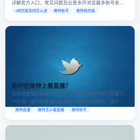
详解官方入口、常见问题及云登多开浏览器多账号安全
访问方案，助你稳定登录高效运营。
x网页版官网怎么进
推特账号
推特网页版
如何在推特上看直播？
在推特直播很简单，浏览正在进行的直播内容只需要几
个步骤。推特的直播功能类似于其他社交平台，用户可
以通过关注自己喜欢的账号、浏览话题标签或查看实时
推特直播
推特怎么看直播
推特账号
动态来找到直播。推特提供了一个方便的平台，让用户
可以随时随地参与实时互动，无论是关注新闻事件、休
闲活动还是个人直播。接下来，我们将介绍具体的观看