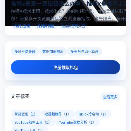
推特x登录一直出错怎么办啊？推特X登录不上怎
推特X登录出错、登录不上？遇到网络异常、可疑登录拦截等
愁！云登多开浏览器凭借独立浏览器指纹、账号隔离、多开窗
对性解决登录难题，让推特X登录更稳定安全～
推特x登录
推特网页版
twitter官网入口
多账号防关联
数据加密隔离
多平台自动化管理
注册领取礼包
文章标签
查看更多
带货变现（1）
短视频制作（1）
TikTok冷启动（1）
YouTube效率工具（1）
YouTube数据分析（1）
YouTube工具（1）