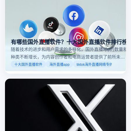
步骤和技巧。
有哪些国外直播软件？十大国外直播软件排行榜
随着技术的进步和用户需求的多样化，国外直播app的数量和
种类不断增长，为内容创作者和电商运营者提供了前所未有
的机遇。如果你是一个跨境电商从业者，想要了解2025年十
十大国外直播软件
海外直播app
tiktok海外直播网络专线
大国外直播软件排行榜，那么你来对地方了！接下来跟着云
登多开浏览器一起来了解海外直播平台哪些最受欢迎。