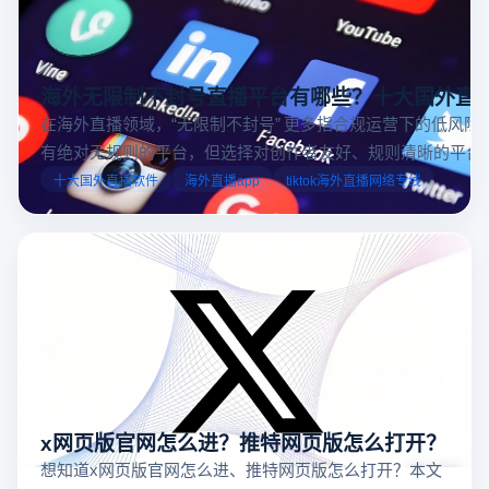
海外无限制不封号直播平台有哪些？十大国外直
在海外直播领域，“无限制不封号” 更多指合规运营下的低风险
有绝对无规则的平台，但选择对创作者友好、规则清晰的平台
业工具规避风险，能显著降低封号概率。以下推荐十大国外直
十大国外直播软件
海外直播app
tiktok海外直播网络专线
台，并结合云登多开浏览器的功能，详解如何安全高效运营。
x网页版官网怎么进？推特网页版怎么打开？
想知道x网页版官网怎么进、推特网页版怎么打开？本文