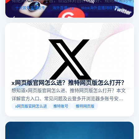
业工具规避风险，能显著降低封号概率。以下推荐十大国外直
十大国外直播软件
海外直播app
tiktok海外直播网络专线
台，并结合云登多开浏览器的功能，详解如何安全高效运营。
x网页版官网怎么进？推特网页版怎么打开？
想知道x网页版官网怎么进、推特网页版怎么打开？本文
详解官方入口、常见问题及云登多开浏览器多账号安全
访问方案，助你稳定登录高效运营。
x网页版官网怎么进
推特账号
推特网页版