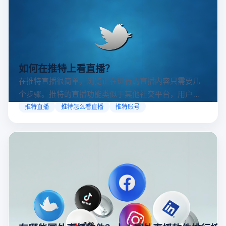
如何在推特上看直播？
在推特直播很简单，浏览正在进行的直播内容只需要几
个步骤。推特的直播功能类似于其他社交平台，用户可
以通过关注自己喜欢的账号、浏览话题标签或查看实时
推特直播
推特怎么看直播
推特账号
动态来找到直播。推特提供了一个方便的平台，让用户
可以随时随地参与实时互动，无论是关注新闻事件、休
闲活动还是个人直播。接下来，我们将介绍具体的观看
步骤和技巧。