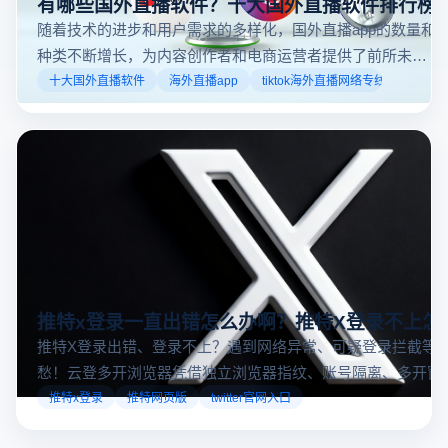
有哪些国外直播软件？十大国外直播软件排行榜
随着技术的进步和用户需求的多样化，国外直播app的数量和
种类不断增长，为内容创作者和电商运营者提供了前所未有
的机遇。如果你是一个跨境电商从业者，想要了解2025年十
十大国外直播软件
海外直播app
tiktok海外直播网络专线
大国外直播软件排行榜，那么你来对地方了！接下来跟着云
登多开浏览器一起来了解海外直播平台哪些最受欢迎。
推特x登录一直出错怎么办啊？推特X登录不上怎
推特X登录出错、登录不上？遇到网络异常、可疑登录拦截等
愁！云登多开浏览器凭借独立浏览器指纹、账号隔离、多开窗
对性解决登录难题，让推特X登录更稳定安全～
推特x登录
推特网页版
twitter官网入口