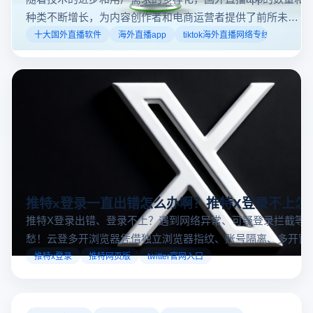
种类不断增长，为内容创作者和电商运营者提供了前所未有
的机遇。如果你是一个跨境电商从业者，想要了解2025年十
十大国外直播软件
海外直播app
tiktok海外直播网络专线
大国外直播软件排行榜，那么你来对地方了！接下来跟着云
登多开浏览器一起来了解海外直播平台哪些最受欢迎。
推特x登录一直出错怎么办啊？推特X登录不上怎
推特X登录出错、登录不上？遇到网络异常、可疑登录拦截等
愁！云登多开浏览器凭借独立浏览器指纹、账号隔离、多开窗
对性解决登录难题，让推特X登录更稳定安全～
推特x登录
推特网页版
twitter官网入口