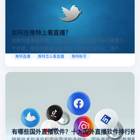
如何在推特上看直播？
在推特直播很简单，浏览正在进行的直播内容只需要几
个步骤。推特的直播功能类似于其他社交平台，用户可
以通过关注自己喜欢的账号、浏览话题标签或查看实时
推特直播
推特怎么看直播
推特账号
动态来找到直播。推特提供了一个方便的平台，让用户
可以随时随地参与实时互动，无论是关注新闻事件、休
闲活动还是个人直播。接下来，我们将介绍具体的观看
步骤和技巧。
有哪些国外直播软件？十大国外直播软件排行榜
随着技术的进步和用户需求的多样化，国外直播app的数量和