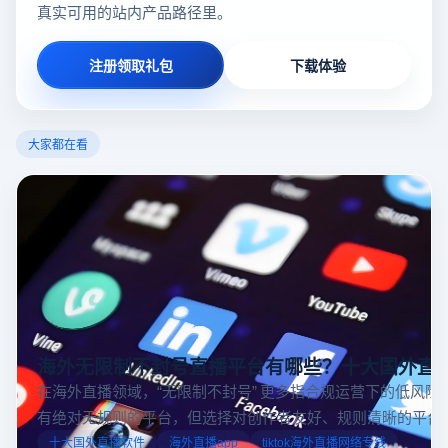
真实可用的站内产品路径里。
注册领取礼包
下载体验
大家都在看
海外无限制不封号直播平台有哪些？十大国外直
在海外直播领域，“无限制不封号” 更多指合规运营下的低风险
有绝对无规则的平台，但选择对创作者友好、规则清晰的平台
业工具规避风险，能显著降低封号概率。以下推荐十大国外直
十大国外直播软件
海外直播app
tiktok海外直播网络专线