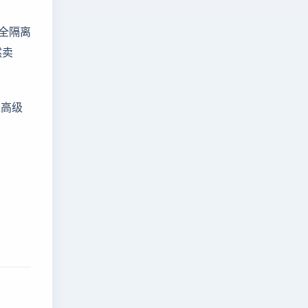
完全隔离
然卖
过高级