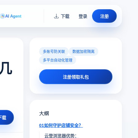
AI Agent
下载
登录
注册
多账号防关联
数据加密隔离
多平台自动化管理
几
注册领取礼包
大纲
下载
01如何守护店铺安全？
云登浏览器优势：