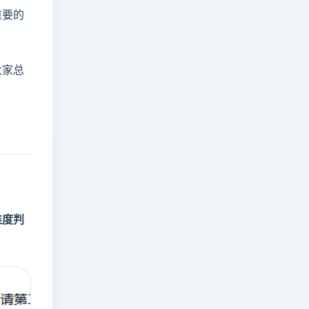
重要的
大家总
维度判