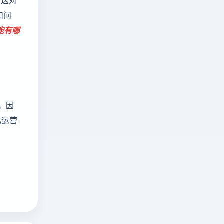
，这对
和问
能有哪
。因
化运营