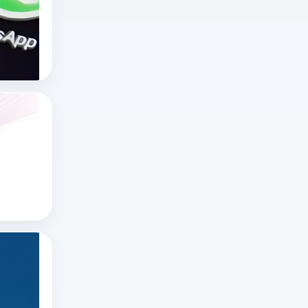
海
外
十大国外直播软件
海外直播app
直
tiktok海外直播网络专线
播
领
域，
x网页版官网怎么进？推特网页版怎么打开？
“无
想
限
知
制
道
x网页版官网怎么进
不
推特账号
x
封
推特网页版
网
号”
页
更
版
多
如何在推特上看直播？
官
指
在
网
合
推
怎
规
特
推特直播