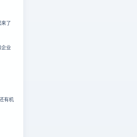
起来了
和企业
还有机