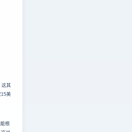
。这其
15美
还能根