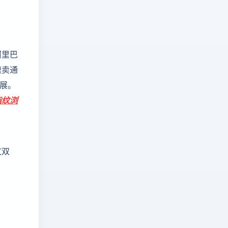
阿里巴
速卖通
发展。
指纹浏
文双