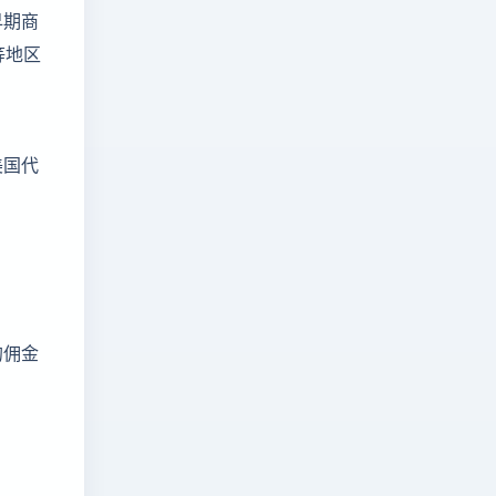
早期商
等地区
美国代
的佣金