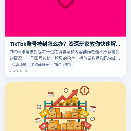
TikTok账号被封怎么办？资深玩家教你快速解封与预防
TikTok账号被封是每一位跨境卖家和内容创作者最不愿意遇到
的情况。一旦账号被封，积累的粉丝、播放量数据和已完成的
品牌沉淀都将付之东流。本文从平台风控机制底层逻辑出发，
运营场景
TikTok账号
TikTok防封
详细分析账号被封的常见原因，并提供从申诉流程到预防策略
2026.07.02
的完整解决方案，帮助您在账号遭遇危机时快速反应、最大程
度挽回损失，并在日常运营