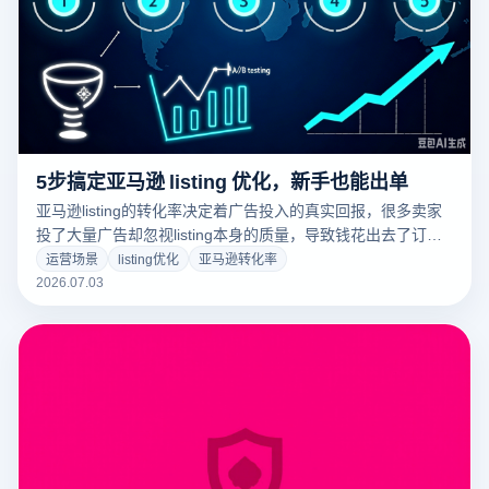
5步搞定亚马逊 listing 优化，新手也能出单
亚马逊listing的转化率决定着广告投入的真实回报，很多卖家
投了大量广告却忽视listing本身的质量，导致钱花出去了订单
却没有相应增长。其实转化率的提升并不需要大幅度改动，做
运营场景
listing优化
亚马逊转化率
好标题、图片、五点、评价和价格五个关键要素，转化率翻倍
2026.07.03
并非难事。本文分享五个经过实战验证的listing优化步骤。