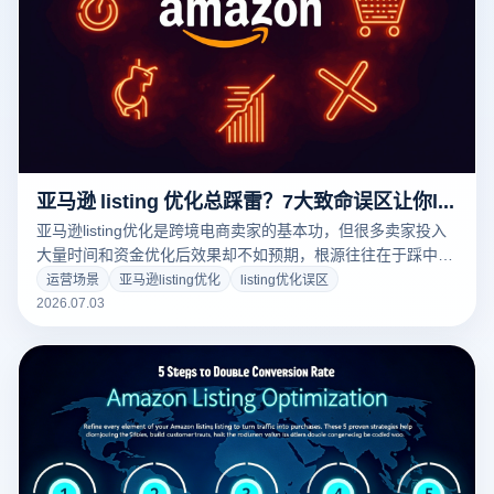
亚马逊 listing 优化总踩雷？7大致命误区让你listing转化率暴跌80%
亚马逊listing优化是跨境电商卖家的基本功，但很多卖家投入
大量时间和资金优化后效果却不如预期，根源往往在于踩中了
一些致命误区。listing优化的很多错误是不可逆的——一次严
运营场景
亚马逊listing优化
listing优化误区
重失误可能导致关键词排名倒退、转化率崩盘甚至账号被封。
2026.07.03
本文总结7个最常见也最致命的listing优化误区，帮助卖家避
坑。