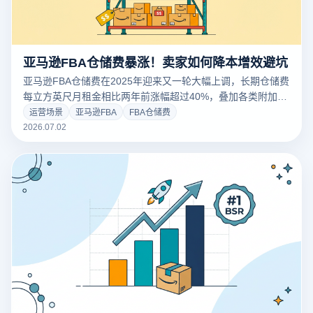
亚马逊FBA仓储费暴涨！卖家如何降本增效避坑
亚马逊FBA仓储费在2025年迎来又一轮大幅上调，长期仓储费
每立方英尺月租金相比两年前涨幅超过40%，叠加各类附加费
项目让卖家的利润空间被严重挤压。本文从亚马逊FBA仓储费
运营场景
亚马逊FBA
FBA仓储费
的构成出发，为您系统解析各项收费规则并提供实用的成本优
2026.07.02
化方案，助您在涨价潮中守住利润。