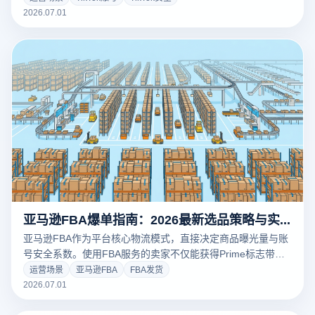
量卖家和创作者在TikTok运营过程中，正是因为忽略了日常的
2026.07.01
账号养
亚马逊FBA爆单指南：2026最新选品策略与实操干货
亚马逊FBA作为平台核心物流模式，直接决定商品曝光量与账
号安全系数。使用FBA服务的卖家不仅能获得Prime标志带来
的流量倾斜，还能在激烈竞争中占据排名优势。但同样是
运营场景
亚马逊FBA
FBA发货
FBA，为什么有的卖家日出千单而你却长期挂零？本文从选品
2026.07.01
逻辑、数据验证与实操细节三个维度，为您深度拆解2026年亚
马逊FBA爆单的完整