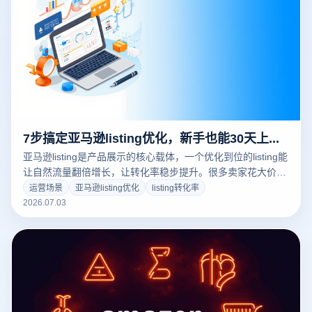
7步搞定亚马逊listing优化，新手也能30天上首页
亚马逊listing是产品展示的核心载体，一个优化到位的listing能
让自然流量翻倍增长，让转化率稳步提升。很多卖家花大价钱
投广告却忽视listing内功，导致流量浪费严重。亚马逊平台的
运营场景
亚马逊listing优化
listing转化率
流量分配遵循"优质内容优先"原则，优化listing是投入产出比
2026.07.03
最高的运营动作。本文从关键词布局、图片设计、五点