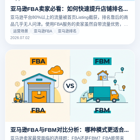
亚马逊FBA卖家必看：如何快速提升店铺排名与销量
亚马逊平台80%以上的流量被首页Listing截获，排名靠后的商
品几乎无人问津。使用FBA服务的卖家虽然自带流量优势，但
若不主动优化排名权重，仍会被竞争对手压制。本文从关键词
运营场景
亚马逊FBA
亚马逊排名
权重、转化率优化与账号健康度三个核心维度，为您系统拆解
2026.07.02
亚马逊FBA店铺排名提升的完整方法。
亚马逊FBA与FBM对比分析：哪种模式更适合新手卖家
亚马逊卖家最常面临的选择题：FBA还是FBM？FBA能带来