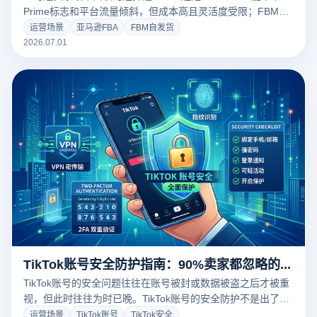
Prime标志和平台流量倾斜，但成本高且灵活度受限；FBM成
本可控且自主性更强，但曝光率和转化率往往不如FBA。本文
运营场景
亚马逊FBA
FBM自发货
从成本结构、运营复杂度、流量获取与适用场景四个维度进行
2026.07.01
深度对比，帮助亚马逊新手卖家做出适合自己的选择。
TikTok账号安全防护指南：90%卖家都忽略的账号养护技巧
TikTok账号的安全问题往往在账号被封或数据被盗之后才被重
视，但此时往往为时已晚。TikTok账号的安全防护不是出了问
题之后再去补救，而是应该在日常运营中形成良好的习惯。大
运营场景
TikTok账号
TikTok安全