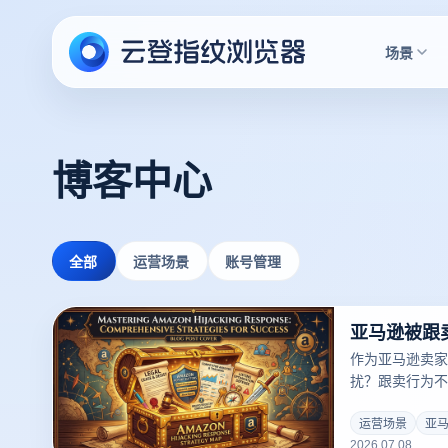
场景
博客中心
全部
运营场景
账号管理
作为亚马逊卖家
扰？跟卖行为不
差评，损害品牌
跟卖情况，你需
运营场景
亚
2026.07.08
文将为你提供一