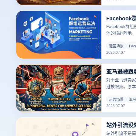
预防到处理、再
马逊激烈的竞争
利果实
Facebook
池的核心阵地。
同，群组营销能
现从流量到转化
运营场景
Fa
2026.07.07
Facebook
而更多人还在群
系统拆解Face
对于亚马逊卖家
逊被跟卖。原本精
家以低价强行入
能导致产品评价
运营场景
亚
2026.07.07
其来的亚马逊被
本文将为你支招
站外引流不是简