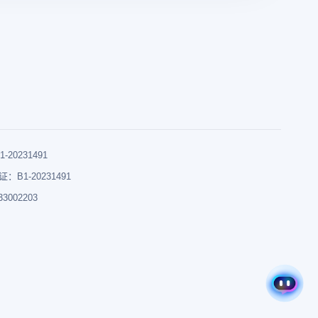
0231491
B1-20231491
002203