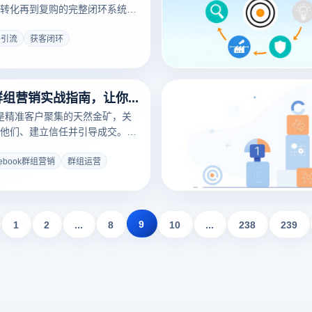
转化再到复购的完整闭环系统。
果差，根本原因不是渠道没选
路中的某个环节断裂了。本文从
外引流
获客闭环
手把手教你搭建一套完整的站外
覆盖引流-承接-转化-复购的全链
Facebook群组营销实战指南，让你的精准客户主动找上门
群组是精准客户聚集的天然金矿，关
他们、建立信任并引导成交。很
疯狂打广告却无人问津，而真正
声息地让客户主动下单。本文揭
cebook群组营销
群组运营
k群组营销从引流到成交的完整实战
9
1
2
...
8
10
...
238
239