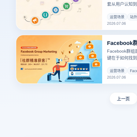
套从用户认知到
很多商家引流效
对，而是引流链
运营场景
站
2026.07.06
闭环思维出发，
引流获客系统，
路实操方法。
Facebook
键在于如何找到
多卖家在群组里
的高手却在悄无
运营场景
Fa
2026.07.06
示Faceboo
路径。
上一页