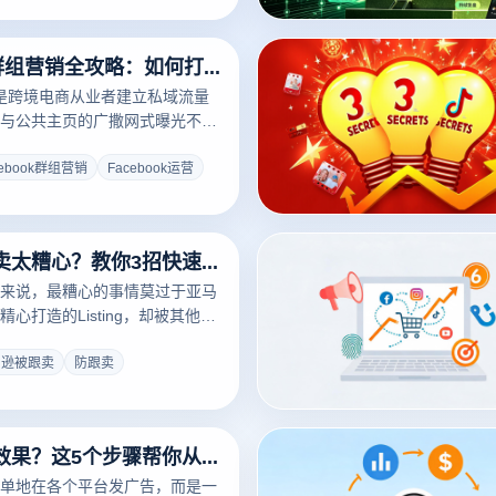
到后续监控的全过程，助你在亚
中脱颖而出，守护属于自己的胜
Facebook群组营销全攻略：如何打造高转化私域流量池
群组是跨境电商从业者建立私域流量
与公共主页的广撒网式曝光不
够触达高度精准的垂直用户，实
的闭环。很多卖家通过
cebook群组营销
Facebook运营
群组每月稳定获取数百个精准询盘，
组营销的门槛外徘徊。本文为您
book群组营销的全套方法论。
亚马逊被跟卖太糟心？教你3招快速赶走跟卖者
来说，最糟心的事情莫过于亚马
心打造的Listing，却被其他卖
驻，不仅抢走了流量和订单，还
被污染，品牌形受损。面对突如
马逊被跟卖
防跟卖
跟卖，许多卖家往往不知所措。
，教你
站外引流没效果？这5个步骤帮你从0跑通
单地在各个平台发广告，而是一