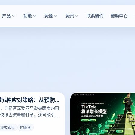
产品
功能
资源
资讯
联系我们
帮助中心
亚马逊被跟卖6种应对策略：从预防到维权全攻略
，你是否深受亚马逊被跟卖的困
仅抢占流量和订单，还可能引来
形象。面对日益频发的亚马逊被
要掌握一套全面的应对策略。本
马逊被跟卖
防跟卖
份详尽的应对策略大全，涵盖从