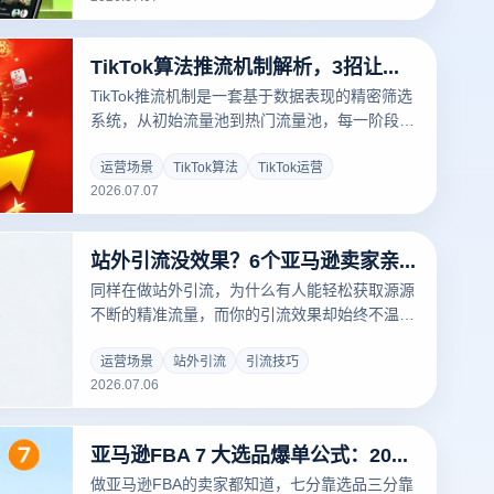
运作原理，助您从零起号拿到稳定推流。
TikTok算法推流机制解析，3招让你的视频爆火
TikTok推流机制是一套基于数据表现的精密筛选
系统，从初始流量池到热门流量池，每一阶段都
有严格的晋级门槛和淘汰规则。理解这套分阶段
流量池系统，就能找到让视频进入更大推荐池的
运营场景
TikTok算法
TikTok运营
2026.07.07
关键钥匙。本文为您深度拆解TikTok推流机制的
运作逻辑与实操突破方法。
站外引流没效果？6个亚马逊卖家亲测有效的实操技巧
同样在做站外引流，为什么有人能轻松获取源源
不断的精准流量，而你的引流效果却始终不温不
火？答案往往不在于渠道多少，而在于引流技巧
和细节执行。本文分享实战中验证有效的站外引
运营场景
站外引流
引流技巧
2026.07.06
流技巧，涵盖内容优化、渠道选择、转化路径设
计等多个维度，帮你突破引流瓶颈，实现流量翻
倍增长。
亚马逊FBA 7 大选品爆单公式：2026 卖家实测有效
做亚马逊FBA的卖家都知道，七分靠选品三分靠