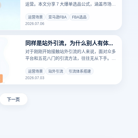
运营。本文分享 7 大爆单选品公式，涵盖市场调
研、竞品分析、利润计算到风险评估，帮助你 0
基础也能选出月销千单的 FBA 爆款。
运营场景
亚马逊FBA
FBA选品
2026.07.06
同样是站外引流，为什么别人有体系你只有散招？
对于刚刚开始接触站外引流的人来说，面对众多
平台和五花八门的引流方法，往往无从下手。本
文为零基础读者量身定制，从引流体系的底层认
知讲起，帮助你一步步搭建起完整的站外引流框
运营场景
站外引流
引流体系搭建
2026.07.03
架，知道每个阶段该做什么、怎么做、做到什么
程度。读完本文，你将拥有清晰的站外引流路线
图。
下一页