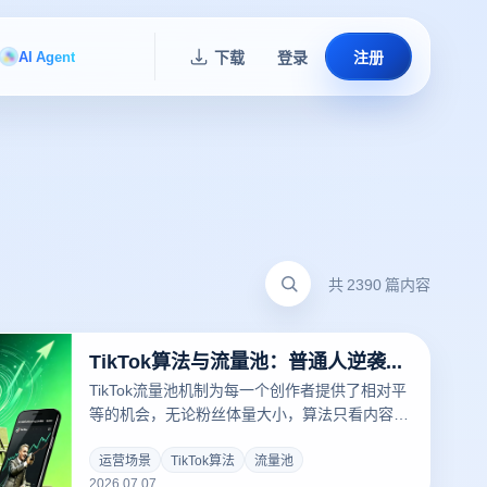
AI Agent
下载
登录
注册
共 2390 篇内容
TikTok算法与流量池：普通人逆袭的4个核心策略
TikTok流量池机制为每一个创作者提供了相对平
等的机会，无论粉丝体量大小，算法只看内容数
据本身，这让普通人逆袭成为可能。但能否抓住
这个机会，取决于您是否真正掌握了流量池的晋
运营场景
TikTok算法
流量池
2026.07.07
级规则。本文为您系统拆解TikTok流量池机制的