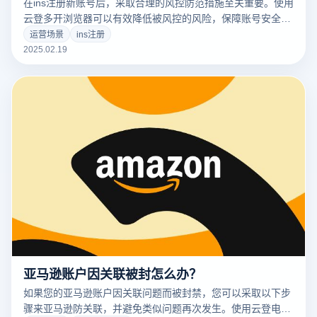
在ins注册新账号后，采取合理的风控防范措施至关重要。使用
云登多开浏览器可以有效降低被风控的风险，保障账号安全。
以下是关键策略：
运营场景
ins注册
2025.02.19
亚马逊账户因关联被封怎么办？
如果您的亚马逊账户因关联问题而被封禁，您可以采取以下步
骤来亚马逊防关联，并避免类似问题再次发生。使用云登电商