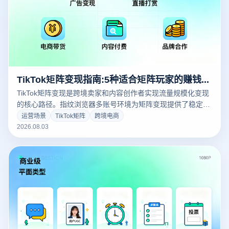
TikTok矩阵变现指南:5种适合矩阵玩家的赚钱模式
TikTok矩阵变现是跨境卖家和内容创作者实现流量规模化变现
的核心路径。指纹浏览器多账号环境为矩阵变现提供了稳定的
账号基础设施，是所有变现模式的前置条件。本文系统梳理5
运营场景
TikTok矩阵
跨境电商
种适合TikTok矩阵玩家的赚钱模式，从达人带货到私域引流，
2026.08.03
从广告分成到直播电商，帮助运营者找到最适合自己资源禀赋
的变现路径。