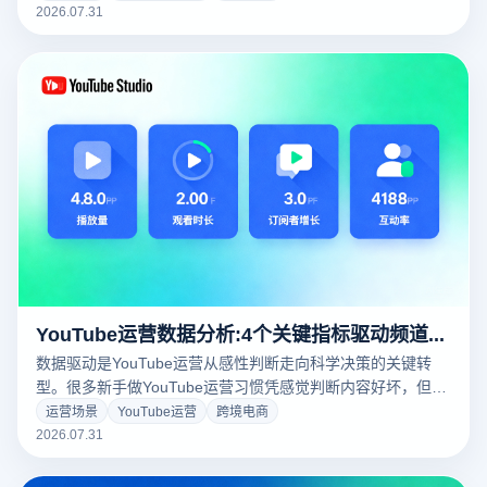
指纹浏览器等行业标杆工具，帮你快速构建高效的Instagram
2026.07.31
营销体系。
YouTube运营数据分析:4个关键指标驱动频道增长
数据驱动是YouTube运营从感性判断走向科学决策的关键转
型。很多新手做YouTube运营习惯凭感觉判断内容好坏，但主
观判断往往与用户真实反应存在巨大偏差。YouTube Studio蕴
运营场景
YouTube运营
跨境电商
含大量用户行为洞察。本文详解四个最关键的数据指标及其驱
2026.07.31
动频道增长的完整方法。