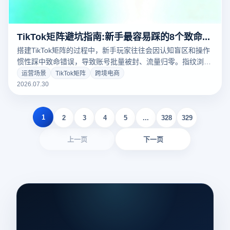
TikTok矩阵避坑指南:新手最容易踩的8个致命错误
搭建TikTok矩阵的过程中，新手玩家往往会因认知盲区和操作
惯性踩中致命错误，导致账号批量被封、流量归零。指纹浏览
器多账号环境是矩阵运营的安全底座，但工具本身并不能替代
运营场景
TikTok矩阵
跨境电商
正确的运营认知。本文系统梳理新手最容易踩的8个致命错
2026.07.30
误，帮助运营者在启动初期就建立正确的矩阵运营思维，避免
后期付出惨痛的试错代价。
1
2
3
4
5
...
328
329
上一页
下一页