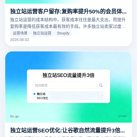
独立站运营客户留存:复购率提升50%的会员体系搭建
独立站运营的成本结构中，获客成本往往是最大支出，而提升
复购率是降低获客成本最有效的手段。许多独立站卖家过度关
注新客获取而忽视老客维护，导致客户生命周期价值被严重低
运营场景
独立站运营
Shopify
估。本文从会员体系设计、积分机制、专属权益、内容营销四
2026.08.03
大维度，为您系统拆解复购率提升50%的会员体系搭建方法。
独立站运营SEO优化:让谷歌自然流量提升3倍的实战技巧