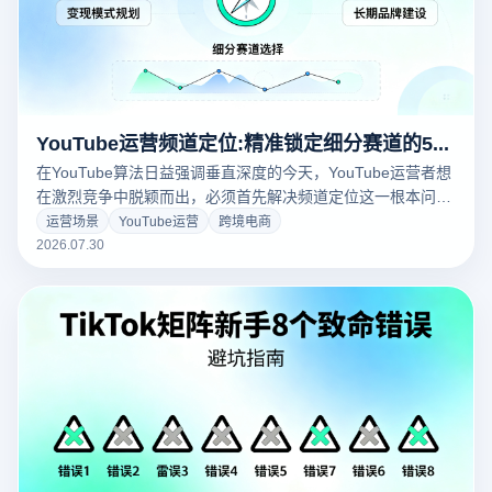
YouTube运营频道定位:精准锁定细分赛道的5个核心方法
在YouTube算法日益强调垂直深度的今天，YouTube运营者想
在激烈竞争中脱颖而出，必须首先解决频道定位这一根本问
题。频道定位模糊是大多数新频道失败的核心原因。本文从市
运营场景
YouTube运营
跨境电商
场调研、竞品拆解、关键词挖掘、用户画像、矩阵策略五个维
2026.07.30
度，为您系统讲解精准锁定细分赛道的完整方法论。