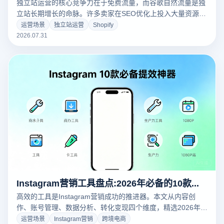
独立站运营的核心竞争力在于免费流量，而谷歌自然流量是独
立站长期增长的命脉。许多卖家在SEO优化上投入大量资源却
收效甚微，根源在于缺乏系统化的优化策略。本文从技术
运营场景
独立站运营
Shopify
SEO、内容建设、外链策略、数据分析四大维度，为您深度拆
2026.07.31
解让谷歌自然流量提升3倍的实战技巧。
Instagram营销工具盘点:2026年必备的10款提效神器
高效的工具是Instagram营销成功的推进器。本文从内容创
作、账号管理、数据分析、转化变现四个维度，精选2026年
Instagram营销必备的10款提效神器，涵盖Canva、CapCut、
运营场景
Instagram营销
跨境电商