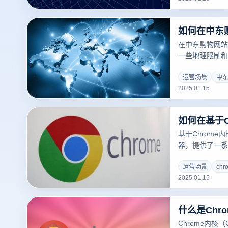
IP隔离浏览器
在中东购物网站
一些地理限制和
浏览器，您可以
过程更加顺畅。
运营场景
中
2025.01.15
国际购物的步骤
基于Chrom
器，提供了一系
用户在线活动的
置和工具的使用
运营场景
ch
2025.01.15
护。以下是优化
方法：
Chrome内核（