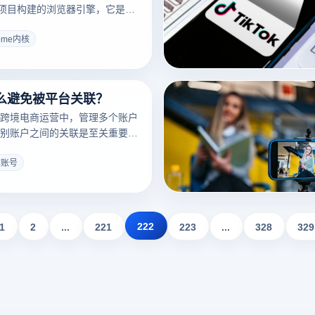
开源项目构建的浏览器引擎，它是
hrome浏览器的核心。作为一款高效、
浏览器引擎，Chrome内核以其
rome内核
、卓越的性能和丰富的开发工具
么避免被平台关联？
跨境电商运营中，管理多个账户
别账户之间的关联是至关重要
不会检测到这些账户之间的联
浏览器提供了一系列强大功能，
阵账号
效地运营矩阵账号。
222
1
2
...
221
223
...
328
329