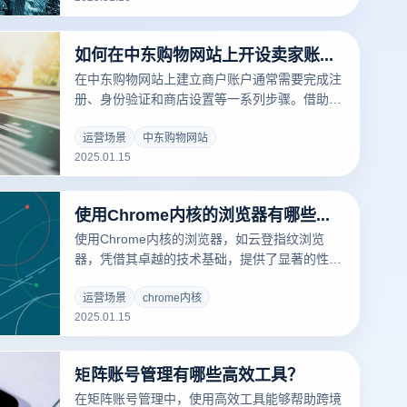
识别账户关联的风险。以下是云登指纹浏览器避
免账户关联的几种关键方法：
如何在中东购物网站上开设卖家账号？
在中东购物网站上建立商户账户通常需要完成注
册、身份验证和商店设置等一系列步骤。借助云
登指纹浏览器，您可以有效地管理多个商户账
户，避免账号间的关联问题，并提升账户安全
运营场景
中东购物网站
2025.01.15
性。以下是建立中东购物网站商户账户的步骤：
使用Chrome内核的浏览器有哪些性能优势？
使用Chrome内核的浏览器，如云登指纹浏览
器，凭借其卓越的技术基础，提供了显著的性能
优势。Chrome核心基于谷歌的Chromium项
目，注重速度、安全性和稳定性，因此被广泛应
运营场景
chrome内核
2025.01.15
用于各类浏览器中。得益于Chrome核心的高效
引擎和多种优化技术，用户可以享受到更快的页
面加载速度、流畅的多任务处理和更强的系统兼
矩阵账号管理有哪些高效工具？
容性。特别是在多账户管理、跨境电商和社交平
台运营中，Chrome核心的浏览器显得尤为理
在矩阵账号管理中，使用高效工具能够帮助跨境