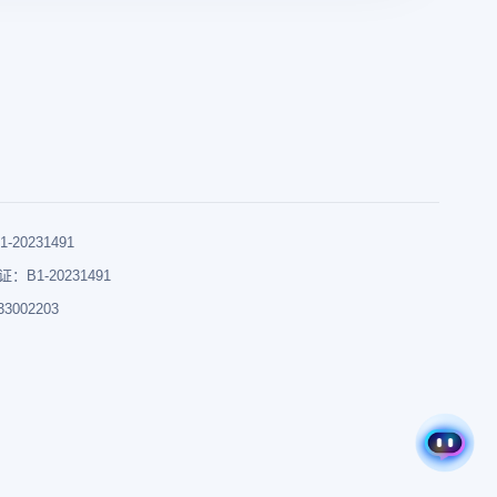
0231491
B1-20231491
002203