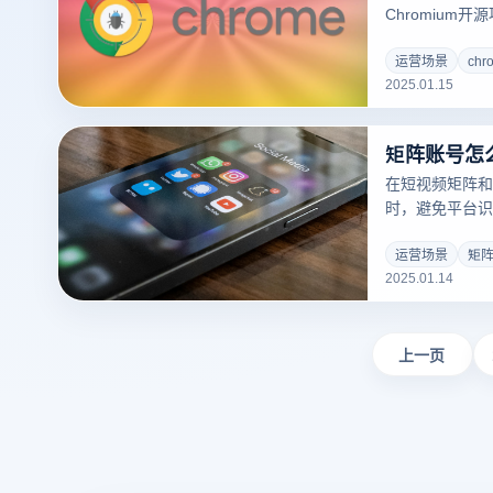
Chromium
Google C
轻巧、跨平台的
运营场景
ch
2025.01.15
快速的页面渲染
而著称。
矩阵账号怎
在短视频矩阵和
时，避免平台识
的。为确保平台
系，云登防关联
运营场景
矩
2025.01.14
帮助用户安全高
上一页