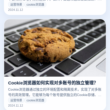
地址、Cookie等信息对账户进行测试和关联，而Cookie浏览器
运营场景
cookie浏览器
可以通过为每个账户建立单独的虚拟环境，隔离Cookie存储空
2024.11.12
间，有效防止设备和网络信息的共享，从而降低相关风险的概
率。这种方法保证了每个账户的独立性，帮助用户实现安全稳
定的多个账户管理。
Cookie浏览器如何实现对多账号的独立管理？
Cookie浏览器通过独立的环境配置和隔离技术，实现了对多账
号的高效管理。它能够为每个账号提供独立的Cookie存储、指
纹信息和IP地址，从而确保各个账号的操作环境互不影响。这
运营场景
cookie浏览器
种隔离机制让用户可以同时管理多个账号而无需担心关联风
2024.11.12