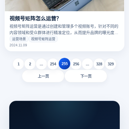
视频号矩阵怎么运营？
视频号矩阵运营是通过创建和管理多个视频账号，针对不同的
内容领域和受众群体进行精准定位，从而提升品牌的曝光度和
市场影响力。随着短视频平台的迅速发展，视频矩阵已经成为
运营场景
视频号矩阵运营
越来越多企业和个人品牌占领市场、增强用户粘性及提升转化
2024.11.09
率的重要手段。一个精心运营的视频矩阵不仅能扩展内容的覆
盖面，还能通过丰富多样的内容吸引不同类型的观众，达到多
255
渠道、立体化的营销效果。
1
2
...
254
256
...
328
329
上一页
下一页