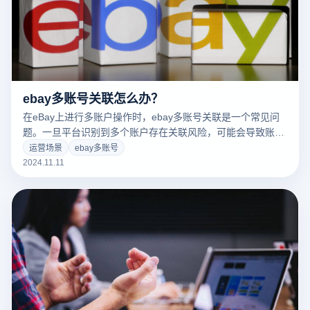
ebay多账号关联怎么办？
在eBay上进行多账户操作时，ebay多账号关联是一个常见问
题。一旦平台识别到多个账户存在关联风险，可能会导致账户
被封、限制销售等处罚。为避免这种情况，企业需要采取一系
运营场景
ebay多账号
列防关联措施，以确保每个账户独立、安全地运行。常用的做
2024.11.11
法包括使用防指纹浏览器、不同的IP地址以及单独的设备环
境，模拟真实用户行为，以降低被eBay风控系统识别的风险。