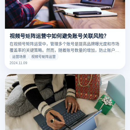
视频号矩阵运营中如何避免账号关联风险？
在视频号矩阵运营中，管理多个账号是提高品牌曝光度和市场
覆盖率的关键策略。然而，随着账号数量的增加，防止账户关
联的风险逐渐成为运营者必须面对的重要挑战。账户关联不仅
运营场景
视频号矩阵运营
会影响内容推广效果，还可能导致平台对账号进行限制或封
2024.11.09
禁，严重影响品牌形象和运营收益。因此，如何有效避免账号
关联，确保每个账号的独立性和安全性，是成功运营的基石。