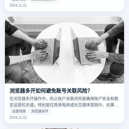
罚。耐用号通常是通过合规操作、防止违反平台规则和保持活
2024.11.11
跃度来维持的。对于跨境电商、社交媒体营销人员或广告商来
说，拥有耐用号能够显著提高账户的使用寿命和运营稳定性，
减少在进行推广或多账户管理时的潜在风险。
浏览器多开如何避免账号关联风险？
在浏览器多开操作中，防止账户关联风险是确保账户安全和稳
定运营的关键。特别是在跨境电商或社交媒体营销中，如果平
台识别出多个账户之间的关联，可能会导致账户封禁、功能限
运营场景
浏览器多开
制等处罚。为了有效规避这些风险，用户需要采取技术措施，
2024.11.11
确保每个账户的独立性和隐私性。通过使用支持防关联功能的