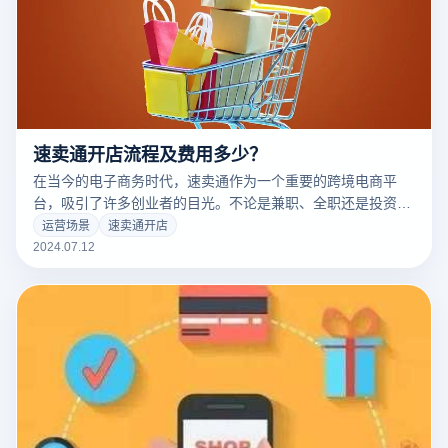
速卖通开店流程及费用多少？
在当今的电子商务时代，速卖通作为一个重要的跨境电商平
台，吸引了许多创业者的目光。不论是兼职、全职还是投资创
业，进入速卖通市场都需要一定的信息了解和资金准备。本文
运营场景
速卖通开店
将介绍速卖通开店流程及费用。
2024.07.12