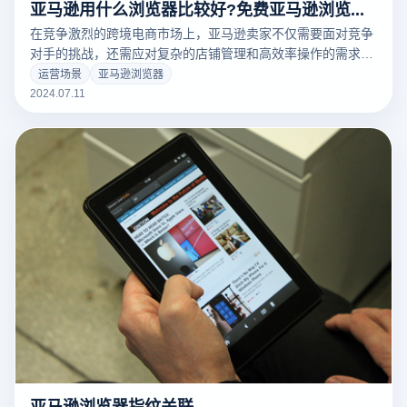
亚马逊用什么浏览器比较好?免费亚马逊浏览器推荐
在竞争激烈的跨境电商市场上，亚马逊卖家不仅需要面对竞争
对手的挑战，还需应对复杂的店铺管理和高效率操作的需求。
传统亚马逊浏览器常常无法满足多账户管理和网络稳定性的要
运营场景
亚马逊浏览器
求，因此选择适合的浏览器显得尤为重要。
2024.07.11
亚马逊浏览器指纹关联