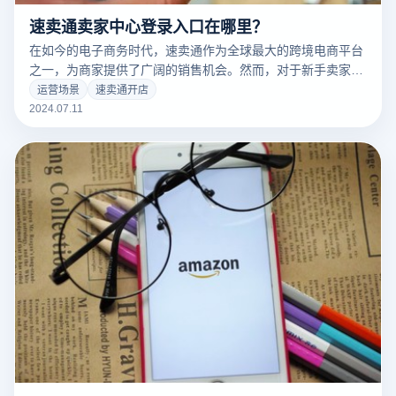
速卖通卖家中心登录入口在哪里？
在如今的电子商务时代，速卖通作为全球最大的跨境电商平台
之一，为商家提供了广阔的销售机会。然而，对于新手卖家而
言，如何登录速卖通卖家账户可能是一个挑战。本文将详细介
运营场景
速卖通开店
绍速卖通登录卖家入口的位置和具体步骤，帮助您顺利进入卖
2024.07.11
家后台，开启您的跨境电商之旅。