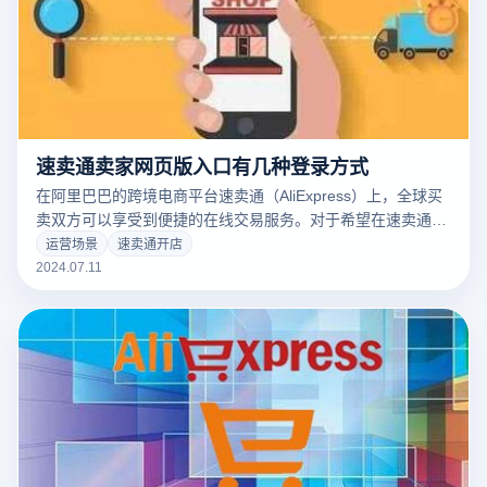
速卖通卖家网页版入口有几种登录方式
在阿里巴巴的跨境电商平台速卖通（AliExpress）上，全球买
卖双方可以享受到便捷的在线交易服务。对于希望在速卖通上
开拓市场的用户来说，首先要了解速卖通卖家如何登录平台。
运营场景
速卖通开店
本文将介绍速卖通的多种登录方式，帮助您快速入驻并开始您
2024.07.11
的跨境电商之旅。