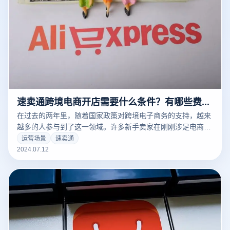
速卖通跨境电商开店需要什么条件？有哪些费用？
在过去的两年里，随着国家政策对跨境电子商务的支持，越来
越多的人参与到了这一领域。许多新手卖家在刚刚涉足电商
时，对如何在速卖通开店几乎没有任何经验。本文将详细讲解
运营场景
速卖通
速卖通开店所需条件及费用。
2024.07.12