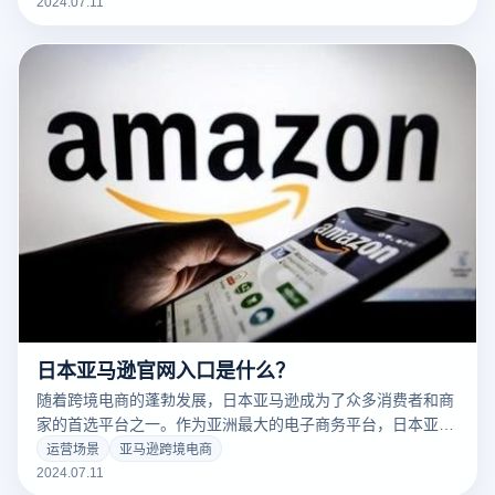
过浏览器指纹识别技术实现的。本文将简要介绍浏览器指纹识
2024.07.11
别的基本知识，如何利用它来跟踪互联网用户，以及如何避免
被浏览器指纹识别。
日本亚马逊官网入口是什么？
随着跨境电商的蓬勃发展，日本亚马逊成为了众多消费者和商
家的首选平台之一。作为亚洲最大的电子商务平台，日本亚马
逊吸引了大量的客户和企业，特别是那些希望通过跨境电商拓
运营场景
亚马逊跨境电商
展业务的公司。然而，许多人发现目前无法直接访问日本亚马
2024.07.11