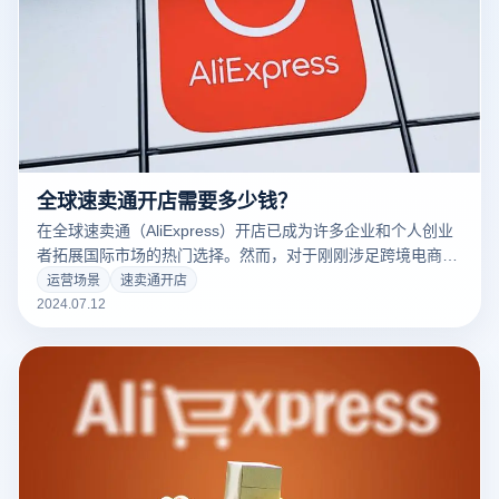
全球速卖通开店需要多少钱？
在全球速卖通（AliExpress）开店已成为许多企业和个人创业
者拓展国际市场的热门选择。然而，对于刚刚涉足跨境电商的
新手来说，开店成本往往是他们最关心的问题之一。本文将详
运营场景
速卖通开店
细解析全球速卖通开店所需的各项费用，为您提供全面的资本
2024.07.12
预算指南，帮助您做好充分准备，顺利开启跨境电商之旅。