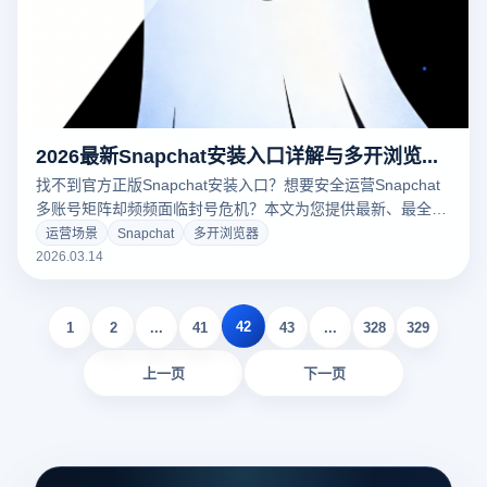
2026最新Snapchat安装入口详解与多开浏览器矩阵防封实战指南
找不到官方正版Snapchat安装入口？想要安全运营Snapchat
多账号矩阵却频频面临封号危机？本文为您提供最新、最全的
Snapchat安装全攻略，并深度揭秘如何借助云登多开浏览器实
运营场景
Snapchat
多开浏览器
现硬件级防关联环境隔离，轻松驾驭跨境社交营销流量池。立
2026.03.14
即点击获取2026年高转化出海实操干货！
42
1
2
...
41
43
...
328
329
上一页
下一页