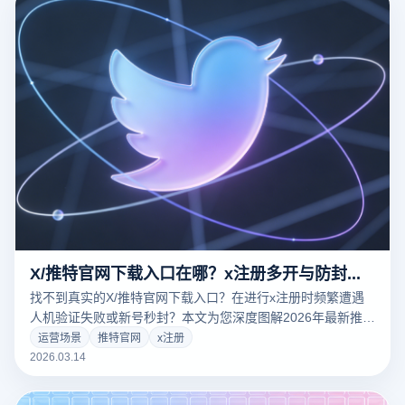
X/推特官网下载入口在哪？x注册多开与防封号终极指南
找不到真实的X/推特官网下载入口？在进行x注册时频繁遭遇
人机验证失败或新号秒封？本文为您深度图解2026年最新推特
官网真实入口与高权重x注册实操教程。结合跨境出海必备的
运营场景
推特官网
x注册
云登多开浏览器，揭秘如何通过底层硬件指纹物理隔离与纯净
2026.03.14
代理网络配置，安全实现海外社媒多账号矩阵运营，彻底告别
连坐封号烦恼！立即点击获取防关联黑科技！