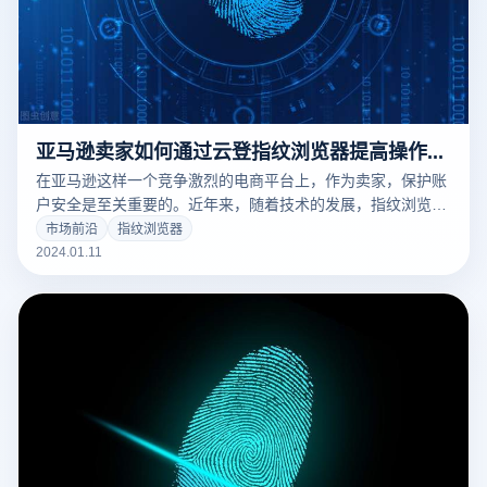
亚马逊卖家如何通过云登指纹浏览器提高操作安全性？
在亚马逊这样一个竞争激烈的电商平台上，作为卖家，保护账
户安全是至关重要的。近年来，随着技术的发展，指纹浏览器
成为了保护账户安全的一个重要工具，其中云登指纹浏览器尤
市场前沿
指纹浏览器
其受到众多亚马逊卖家的青睐。
2024.01.11