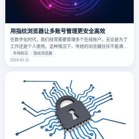
用指纹浏览器让多账号管理更安全高效
在数字化时代，我们经常需要管理多个在线账户，无论是为了
工作还是个人使用。这种情况下，传统的浏览器往往不能满足
我们对隐私和效率的需求。在这里，云登指纹浏览器便显得格
市场前沿
指纹浏览器
外重要，它通过其独特的指纹技术，大大简化了多账户管理的
2024.01.11
难题。