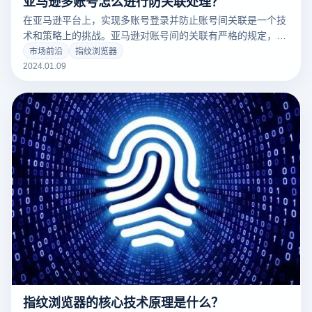
亚马逊多账号怎么进行防关联处理？
在亚马逊平台上，实现多账号登录并防止账号间关联是一个技
术和策略上的挑战。亚马逊对账号间的关联有严格的规定，因
此卖家在操作多个账号时需要格外谨慎，以避免违反规则导致
市场前沿
指纹浏览器
账号被封。在这样的背景下，云登指纹浏览器的技术特性为解
2024.01.09
决这一问题提供了有效的途径。
指纹浏览器的核心技术原理是什么？