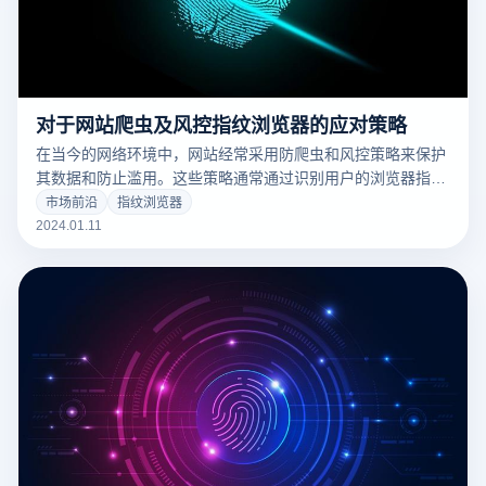
对于网站爬虫及风控指纹浏览器的应对策略
在当今的网络环境中，网站经常采用防爬虫和风控策略来保护
其数据和防止滥用。这些策略通常通过识别用户的浏览器指
纹、IP地址和其他标识来实现。然而，这给那些需要收集公开
市场前沿
指纹浏览器
网页信息的企业和开发者带来了挑战。在这种背景下，云登指
2024.01.11
纹浏览器的出现为有效应对这些挑战提供了一种解决方案。