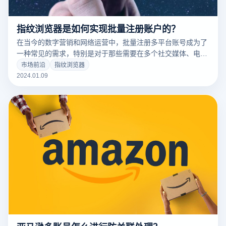
指纹浏览器是如何实现批量注册账户的？
在当今的数字营销和网络运营中，批量注册多平台账号成为了
一种常见的需求，特别是对于那些需要在多个社交媒体、电商
平台或其他网站上维护多个账号的用户。然而，由于大多数平
市场前沿
指纹浏览器
台对单一用户或设备创建多个账号都有严格的限制，这就使得
2024.01.09
批量注册变得复杂且具有挑战性。在这种情况下，指纹浏览器
如云登指纹浏览器的应用显得尤为重要。