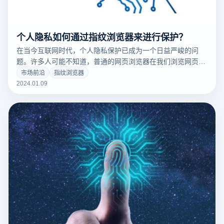
个人隐私如何通过指纹浏览器来进行保护？
在当今互联网时代，个人隐私保护已成为一个日益严峻的问
题。许多人可能不知道，普通的网页浏览器在我们浏览网页
时，会泄露大量个人信息，如IP地址、操作系统类型、浏览器
市场前沿
指纹浏览器
类型、屏幕分辨率等，这些信息集合在一起，形成了一个独特
2024.01.09
的“指纹”，可以被网站用来追踪和识别用户。在这种背景下，
指纹浏览器应运而生，为用户提供了更强的隐私保护。