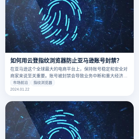
如何用云登指纹浏览器防止亚马逊账号封禁？
在亚马逊这个全球最大的电商平台上，保持账号稳定和安全对
商家来说至关重要。账号被封禁会导致业务中断和重大经济损
失。云登指纹浏览器作为一种新兴的解决方案，通过其独特的
市场前沿
指纹浏览器
功能帮助用户有效防止账号被封禁。
2024.01.22