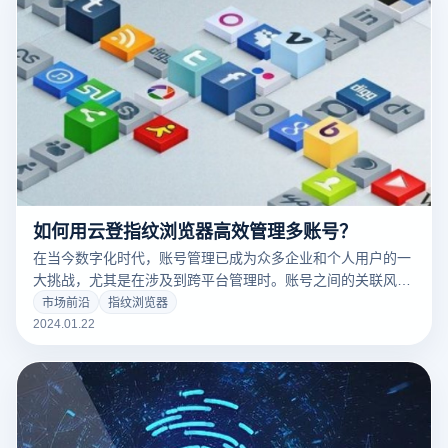
如何用云登指纹浏览器高效管理多账号？
在当今数字化时代，账号管理已成为众多企业和个人用户的一
大挑战，尤其是在涉及到跨平台管理时。账号之间的关联风
险、数据安全性和效率问题都是管理者需要面对的难题。在这
市场前沿
指纹浏览器
样的背景下，云登指纹浏览器作为一种新兴的浏览器技术，提
2024.01.22
供了有效的解决方案，帮助用户轻松应对账号管理中的各种困
扰。