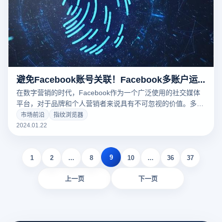
避免Facebook账号关联！Facebook多账户运营策略
在数字营销的时代，Facebook作为一个广泛使用的社交媒体
平台，对于品牌和个人营销者来说具有不可忽视的价值。多账
号运营成为了许多营销者的常用策略，以覆盖更广泛的目标群
市场前沿
指纹浏览器
体。然而，Facebook的平台政策和算法要求运营者在管理多
2024.01.22
个账号时必须格外小心。在这种背景下，指纹浏览器，如云登
指纹浏览器，为多账号管理提供了新的解决方案。
9
1
2
...
8
10
...
36
37
上一页
下一页