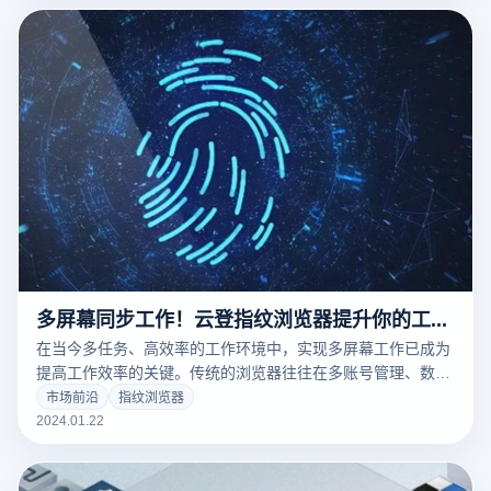
多屏幕同步工作！云登指纹浏览器提升你的工作效率！
在当今多任务、高效率的工作环境中，实现多屏幕工作已成为
提高工作效率的关键。传统的浏览器往往在多账号管理、数据
隔离和个性化设置方面存在局限，难以满足快节奏和高效率的
市场前沿
指纹浏览器
工作需求。而指纹浏览器，特别是云登指纹浏览器，为解决这
2024.01.22
些问题提供了创新的解决方案。