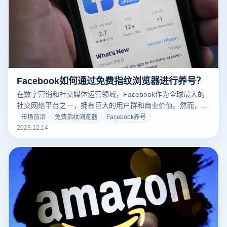
Facebook如何通过免费指纹浏览器进行养号？
在数字营销和社交媒体运营领域，Facebook作为全球最大的
社交网络平台之一，拥有巨大的用户群和商业价值。然而，随
着Facebook平台对账号管理规则的不断加强，如何安全有效
市场前沿
免费指纹浏览器
Facebook养号
地管理和养护多个Facebook账号成为了一个挑战。在这种背
2023.12.14
景下，免费指纹浏览器成为了解决这一问题的理想工具。