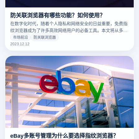
防关联浏览器有哪些功能？如何使用？
在数字化时代，随着个人隐私和网络安全的日益重要，免费指
纹浏览器成为了许多高效网络用户的必备工具。本文将从多个
方面全面讲解防关联浏览器的原理、功能和使用方法，帮助你
市场前沿
防关联浏览器
快速上手，有效保护你的在线活动不受跟踪和识别。
2023.12.12
eBay多账号管理为什么要选择指纹浏览器？