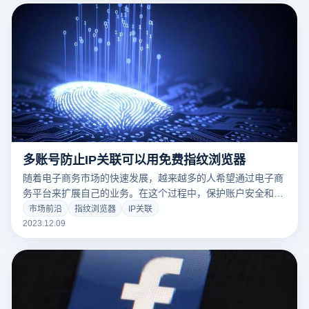
多账号防止IP关联可以用免费指纹浏览器
随着电子商务市场的快速发展，越来越多的人希望通过电子商
务平台来扩展自己的业务。在这个过程中，保护账户安全和防
止账户之间的关联成为了重要的考虑因素。为了解决这一问
市场前沿
指纹浏览器
IP关联
题，免费指纹浏览器应运而生，成为了电商从业者的有力助
2023.12.09
手。