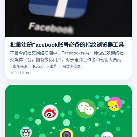
批量注册Facebook账号必备的指纹浏览器工具
在当今的社交网络浪潮中，Facebook作为一种极受欢迎的社
交媒体平台，拥有数亿用户。对于电商工作者和营销人员而
言，注册一个或多个Facebook账户是必要的工作环节。然
市场前沿
Facebook账号
指纹浏览器
而，一次性注册多个Facebook账户往往非常繁琐，需要投入
2023.12.09
大量的时间和精力。因此，寻找能提高批量注册效率的工具成
为了这些专业人士的需求。云登免费指纹浏览器作为一种优秀
的选择，成为了许多人的首选工具。