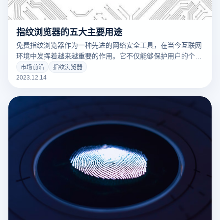
指纹浏览器的五大主要用途
免费指纹浏览器作为一种先进的网络安全工具，在当今互联网
环境中发挥着越来越重要的作用。它不仅能够保护用户的个人
隐私，还能有效地管理多个在线身份和账号。本文将详细介绍
市场前沿
指纹浏览器
防关联指纹浏览器的五大主要用途，帮助您更好地理解其功能
2023.12.14
和重要性。