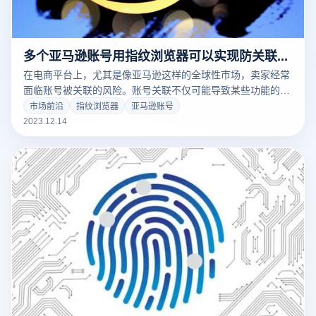
多个亚马逊账号用指纹浏览器可以实现防关联吗？
在电商平台上，尤其是像亚马逊这样的全球性市场，卖家经常
面临账号被关联的风险。账号关联不仅可能导致某些功能的限
制，甚至可能导致账号被封禁。为了避免这种情况，许多卖家
市场前沿
指纹浏览器
亚马逊账号
转向使用免费指纹浏览器来管理他们的账户。本文将探讨亚马
2023.12.14
逊如何防止账号关联，以及指纹浏览器在这方面的作用。