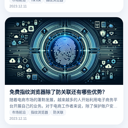
键。然而，同时使用多个账户可能会带来挑战，例如频繁的账
2023.12.11
户切换、账户关联风险以及IP封禁和风控检测等。在这种情况
下，使用免费指纹浏览器反追踪技术可以帮助用户轻松运营多
个TikTok账户，提高工作效率。
免费指纹浏览器除了防关联还有哪些优势？
随着电商市场的蓬勃发展，越来越多的人开始利用电子商务平
台开展自己的业务。对于电商工作者来说，除了保护账户安全
之外，还必须防止账户之间的关联，以免相关联账号被封。在
市场前沿
指纹浏览器
防关联
这种情况下，免费指纹浏览器成为了电商从业者的重要工具。
2023.12.11