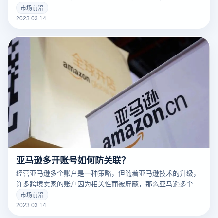
告营销人员解决许多问题。
市场前沿
2023.03.14
亚马逊多开账号如何防关联？
经营亚马逊多个账户是一种策略，但随着亚马逊技术的升级，
许多跨境卖家的账户因为相关性而被屏蔽，那么亚马逊多个账
户和多个商店的卖家如何防止相关性呢？有什么好的防关联方
市场前沿
法？
2023.03.14