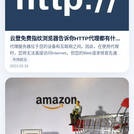
云登免费指纹浏览器告诉你HTTP代理都有什么常见的用途
代理服务器位于您的设备和互联网之间。因此，在使用代理
时，您将无法直接访问Internet，但您的Web请求将首先通过
代理路由，然后再发送到Web服务器。
市场前沿
2023.03.16