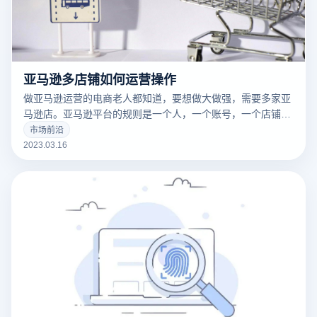
亚马逊多店铺如何运营操作
做亚马逊运营的电商老人都知道，要想做大做强，需要多家亚
马逊店。亚马逊平台的规则是一个人，一个账号，一个店铺。
这样做是为了保护卖家，防止卖家重复销售同样的产品。因为
市场前沿
亚马逊是一个强调产品的平台，而不是商店，也就是“重商品
2023.03.16
而不是商店”的概念。然而，也有多个账户和多个商店。毕
竟，这是我们国内企业的老套路。当然，这种方式也是我们企
业利益的最大化。