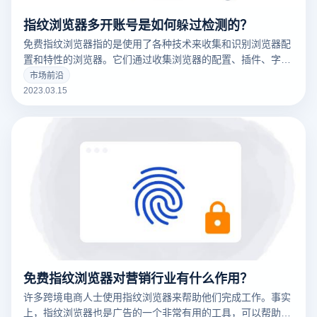
指纹浏览器多开账号是如何躲过检测的？
免费指纹浏览器指的是使用了各种技术来收集和识别浏览器配
置和特性的浏览器。它们通过收集浏览器的配置、插件、字
体、操作系统版本等信息来创建一个唯一的浏览器指纹，这可
市场前沿
以用于追踪用户的在线行为。
2023.03.15
免费指纹浏览器对营销行业有什么作用？
许多跨境电商人士使用指纹浏览器来帮助他们完成工作。事实
上，指纹浏览器也是广告的一个非常有用的工具，可以帮助广