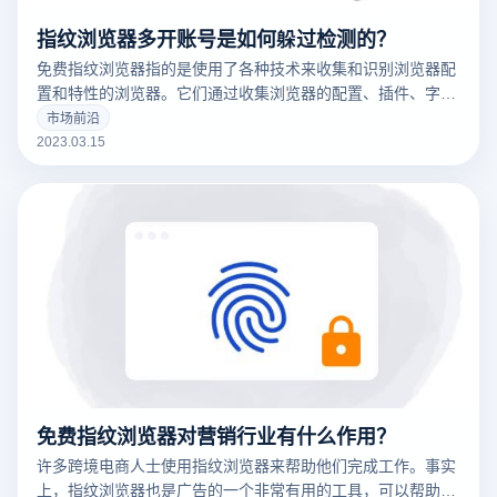
指纹浏览器多开账号是如何躲过检测的？
免费指纹浏览器指的是使用了各种技术来收集和识别浏览器配
置和特性的浏览器。它们通过收集浏览器的配置、插件、字
体、操作系统版本等信息来创建一个唯一的浏览器指纹，这可
市场前沿
以用于追踪用户的在线行为。
2023.03.15
免费指纹浏览器对营销行业有什么作用？
许多跨境电商人士使用指纹浏览器来帮助他们完成工作。事实
上，指纹浏览器也是广告的一个非常有用的工具，可以帮助广