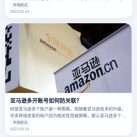
告营销人员解决许多问题。
市场前沿
2023.03.14
亚马逊多开账号如何防关联？
经营亚马逊多个账户是一种策略，但随着亚马逊技术的升级，
许多跨境卖家的账户因为相关性而被屏蔽，那么亚马逊多个账
户和多个商店的卖家如何防止相关性呢？有什么好的防关联方
市场前沿
法？
2023.03.14