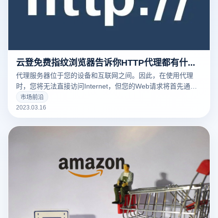
云登免费指纹浏览器告诉你HTTP代理都有什么常见的用途
代理服务器位于您的设备和互联网之间。因此，在使用代理
时，您将无法直接访问Internet，但您的Web请求将首先通过
代理路由，然后再发送到Web服务器。
市场前沿
2023.03.16