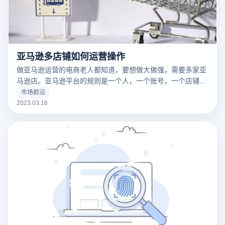
亚马逊多店铺如何运营操作
做亚马逊运营的电商老人都知道，要想做大做强，需要多家亚
马逊店。亚马逊平台的规则是一个人，一个账号，一个店铺。
这样做是为了保护卖家，防止卖家重复销售同样的产品。因为
市场前沿
亚马逊是一个强调产品的平台，而不是商店，也就是“重商品
2023.03.16
而不是商店”的概念。然而，也有多个账户和多个商店。毕
竟，这是我们国内企业的老套路。当然，这种方式也是我们企
业利益的最大化。