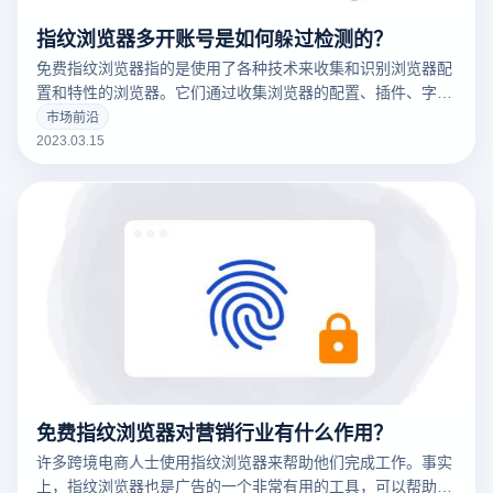
指纹浏览器多开账号是如何躲过检测的？
免费指纹浏览器指的是使用了各种技术来收集和识别浏览器配
置和特性的浏览器。它们通过收集浏览器的配置、插件、字
体、操作系统版本等信息来创建一个唯一的浏览器指纹，这可
市场前沿
以用于追踪用户的在线行为。
2023.03.15
免费指纹浏览器对营销行业有什么作用？
许多跨境电商人士使用指纹浏览器来帮助他们完成工作。事实
上，指纹浏览器也是广告的一个非常有用的工具，可以帮助广