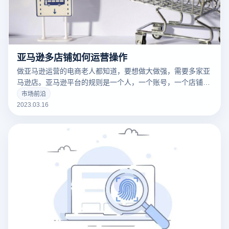
亚马逊多店铺如何运营操作
做亚马逊运营的电商老人都知道，要想做大做强，需要多家亚
马逊店。亚马逊平台的规则是一个人，一个账号，一个店铺。
这样做是为了保护卖家，防止卖家重复销售同样的产品。因为
市场前沿
亚马逊是一个强调产品的平台，而不是商店，也就是“重商品
2023.03.16
而不是商店”的概念。然而，也有多个账户和多个商店。毕
竟，这是我们国内企业的老套路。当然，这种方式也是我们企
业利益的最大化。