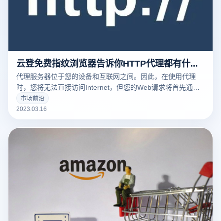
云登免费指纹浏览器告诉你HTTP代理都有什么常见的用途
代理服务器位于您的设备和互联网之间。因此，在使用代理
时，您将无法直接访问Internet，但您的Web请求将首先通过
代理路由，然后再发送到Web服务器。
市场前沿
2023.03.16