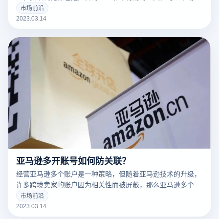
告营销人员解决许多问题。
市场前沿
2023.03.14
亚马逊多开账号如何防关联？
经营亚马逊多个账户是一种策略，但随着亚马逊技术的升级，
许多跨境卖家的账户因为相关性而被屏蔽，那么亚马逊多个账
户和多个商店的卖家如何防止相关性呢？有什么好的防关联方
市场前沿
法？
2023.03.14