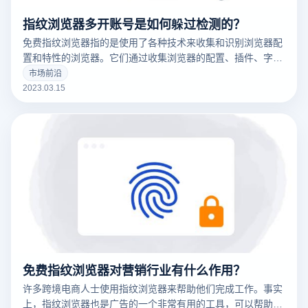
指纹浏览器多开账号是如何躲过检测的？
免费指纹浏览器指的是使用了各种技术来收集和识别浏览器配
置和特性的浏览器。它们通过收集浏览器的配置、插件、字
体、操作系统版本等信息来创建一个唯一的浏览器指纹，这可
市场前沿
以用于追踪用户的在线行为。
2023.03.15
免费指纹浏览器对营销行业有什么作用？
许多跨境电商人士使用指纹浏览器来帮助他们完成工作。事实
上，指纹浏览器也是广告的一个非常有用的工具，可以帮助广