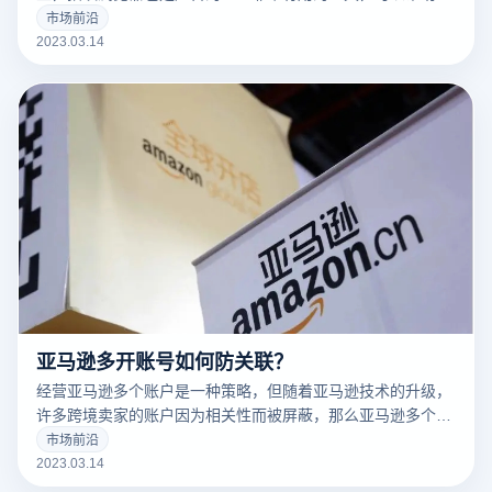
告营销人员解决许多问题。
市场前沿
2023.03.14
亚马逊多开账号如何防关联？
经营亚马逊多个账户是一种策略，但随着亚马逊技术的升级，
许多跨境卖家的账户因为相关性而被屏蔽，那么亚马逊多个账
户和多个商店的卖家如何防止相关性呢？有什么好的防关联方
市场前沿
法？
2023.03.14