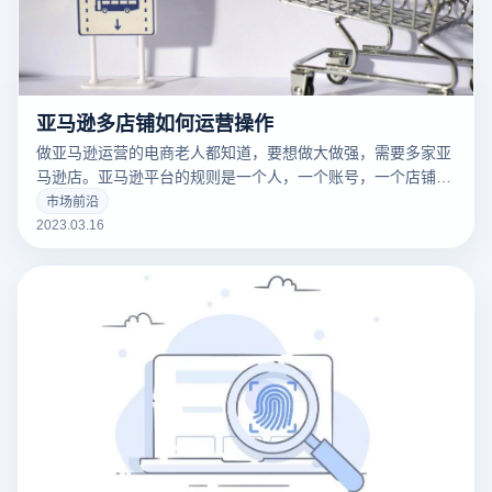
亚马逊多店铺如何运营操作
做亚马逊运营的电商老人都知道，要想做大做强，需要多家亚
马逊店。亚马逊平台的规则是一个人，一个账号，一个店铺。
这样做是为了保护卖家，防止卖家重复销售同样的产品。因为
市场前沿
亚马逊是一个强调产品的平台，而不是商店，也就是“重商品
2023.03.16
而不是商店”的概念。然而，也有多个账户和多个商店。毕
竟，这是我们国内企业的老套路。当然，这种方式也是我们企
业利益的最大化。