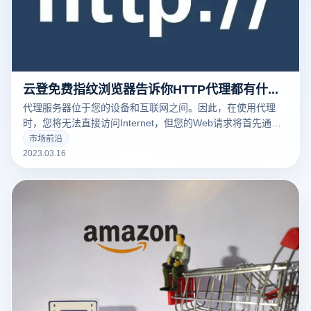
云登免费指纹浏览器告诉你HTTP代理都有什么常见的用途
代理服务器位于您的设备和互联网之间。因此，在使用代理
时，您将无法直接访问Internet，但您的Web请求将首先通过
代理路由，然后再发送到Web服务器。
市场前沿
2023.03.16