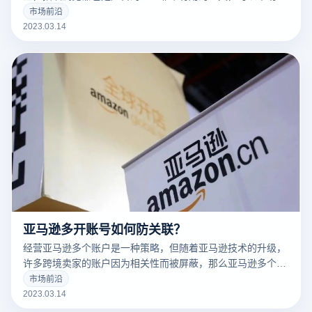
告营销人员解决许多问题。
市场前沿
2023.03.14
亚马逊多开账号如何防关联？
经营亚马逊多个账户是一种策略，但随着亚马逊技术的升级，
许多跨境卖家的账户因为相关性而被屏蔽，那么亚马逊多个账
户和多个商店的卖家如何防止相关性呢？有什么好的防关联方
市场前沿
法？
2023.03.14