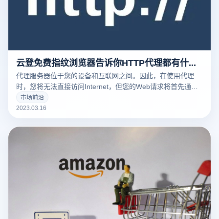
云登免费指纹浏览器告诉你HTTP代理都有什么常见的用途
代理服务器位于您的设备和互联网之间。因此，在使用代理
时，您将无法直接访问Internet，但您的Web请求将首先通过
代理路由，然后再发送到Web服务器。
市场前沿
2023.03.16