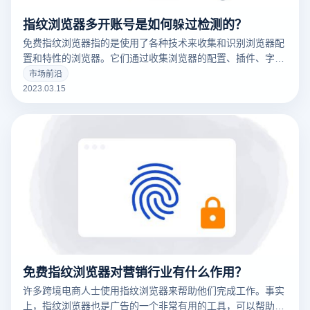
指纹浏览器多开账号是如何躲过检测的？
免费指纹浏览器指的是使用了各种技术来收集和识别浏览器配
置和特性的浏览器。它们通过收集浏览器的配置、插件、字
体、操作系统版本等信息来创建一个唯一的浏览器指纹，这可
市场前沿
以用于追踪用户的在线行为。
2023.03.15
免费指纹浏览器对营销行业有什么作用？
许多跨境电商人士使用指纹浏览器来帮助他们完成工作。事实
上，指纹浏览器也是广告的一个非常有用的工具，可以帮助广