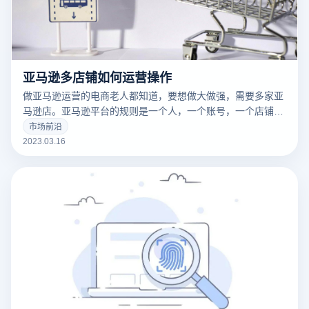
亚马逊多店铺如何运营操作
做亚马逊运营的电商老人都知道，要想做大做强，需要多家亚
马逊店。亚马逊平台的规则是一个人，一个账号，一个店铺。
这样做是为了保护卖家，防止卖家重复销售同样的产品。因为
市场前沿
亚马逊是一个强调产品的平台，而不是商店，也就是“重商品
2023.03.16
而不是商店”的概念。然而，也有多个账户和多个商店。毕
竟，这是我们国内企业的老套路。当然，这种方式也是我们企
业利益的最大化。