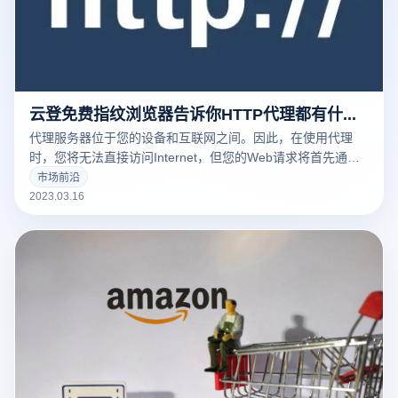
云登免费指纹浏览器告诉你HTTP代理都有什么常见的用途
代理服务器位于您的设备和互联网之间。因此，在使用代理
时，您将无法直接访问Internet，但您的Web请求将首先通过
代理路由，然后再发送到Web服务器。
市场前沿
2023.03.16