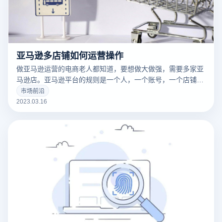
亚马逊多店铺如何运营操作
做亚马逊运营的电商老人都知道，要想做大做强，需要多家亚
马逊店。亚马逊平台的规则是一个人，一个账号，一个店铺。
这样做是为了保护卖家，防止卖家重复销售同样的产品。因为
市场前沿
亚马逊是一个强调产品的平台，而不是商店，也就是“重商品
2023.03.16
而不是商店”的概念。然而，也有多个账户和多个商店。毕
竟，这是我们国内企业的老套路。当然，这种方式也是我们企
业利益的最大化。