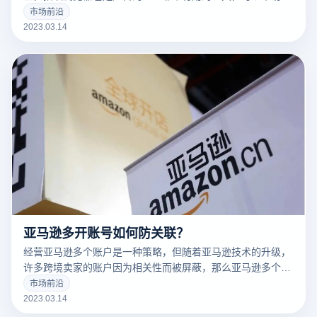
告营销人员解决许多问题。
市场前沿
2023.03.14
亚马逊多开账号如何防关联？
经营亚马逊多个账户是一种策略，但随着亚马逊技术的升级，
许多跨境卖家的账户因为相关性而被屏蔽，那么亚马逊多个账
户和多个商店的卖家如何防止相关性呢？有什么好的防关联方
市场前沿
法？
2023.03.14