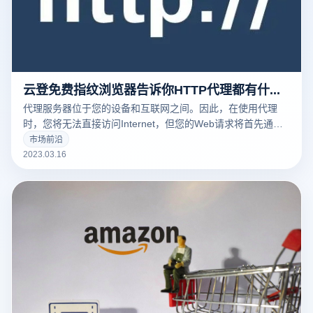
云登免费指纹浏览器告诉你HTTP代理都有什么常见的用途
代理服务器位于您的设备和互联网之间。因此，在使用代理
时，您将无法直接访问Internet，但您的Web请求将首先通过
代理路由，然后再发送到Web服务器。
市场前沿
2023.03.16