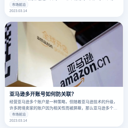
告营销人员解决许多问题。
市场前沿
2023.03.14
亚马逊多开账号如何防关联？
经营亚马逊多个账户是一种策略，但随着亚马逊技术的升级，
许多跨境卖家的账户因为相关性而被屏蔽，那么亚马逊多个账
户和多个商店的卖家如何防止相关性呢？有什么好的防关联方
市场前沿
法？
2023.03.14