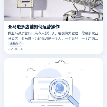
亚马逊多店铺如何运营操作
做亚马逊运营的电商老人都知道，要想做大做强，需要多家亚
马逊店。亚马逊平台的规则是一个人，一个账号，一个店铺。
这样做是为了保护卖家，防止卖家重复销售同样的产品。因为
市场前沿
亚马逊是一个强调产品的平台，而不是商店，也就是“重商品
2023.03.16
而不是商店”的概念。然而，也有多个账户和多个商店。毕
竟，这是我们国内企业的老套路。当然，这种方式也是我们企
业利益的最大化。