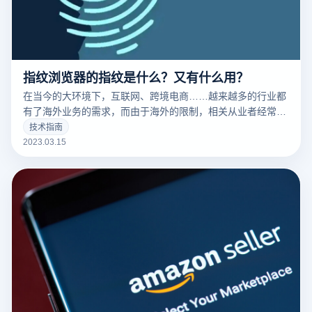
指纹浏览器的指纹是什么？又有什么用？
在当今的大环境下，互联网、跨境电商……越来越多的行业都
有了海外业务的需求，而由于海外的限制，相关从业者经常要
针对不同的工作内容用到不同的IP，这时候便要用到指纹浏览
技术指南
器。要清楚的了解什么是指纹浏览器之前，我们需要知道什么
2023.03.15
是们先来说一下浏览器指纹。听着非常相似的东西，但是却有
很大的不同