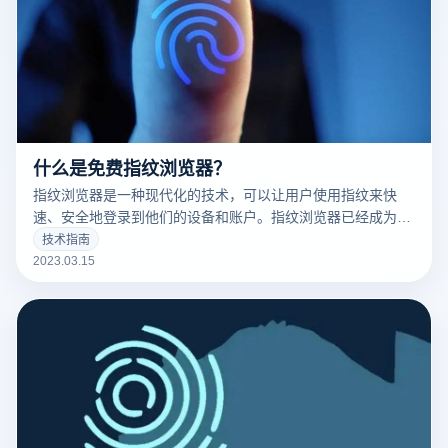
什么是免费指纹浏览器？
指纹浏览器是一种现代化的技术，可以让用户使用指纹来快
速、安全地登录到他们的设备和账户。指纹浏览器已经成为了
现代科技的标志之一，并且越来越多的人开始使用它。
技术指南
2023.03.15