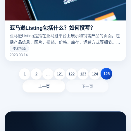
亚马逊Listing包括什么？如何撰写？
亚马逊Listing是指在亚马逊平台上展示和销售产品的页面，包
括产品信息、图片、描述、价格、库存、运输方式等细节。一
个好的亚马逊Listing可以吸引更多的潜在买家，增加销量。以
技术指南
下云登录指纹浏览器关于亚马逊Listing包括什么？如何撰写？
2023.03.14
的一些建议。
125
1
2
...
121
122
123
124
上一页
下一页