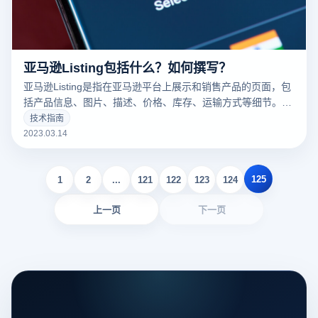
亚马逊Listing包括什么？如何撰写？
亚马逊Listing是指在亚马逊平台上展示和销售产品的页面，包
括产品信息、图片、描述、价格、库存、运输方式等细节。一
个好的亚马逊Listing可以吸引更多的潜在买家，增加销量。以
技术指南
下云登录指纹浏览器关于亚马逊Listing包括什么？如何撰写？
2023.03.14
的一些建议。
125
1
2
...
121
122
123
124
上一页
下一页