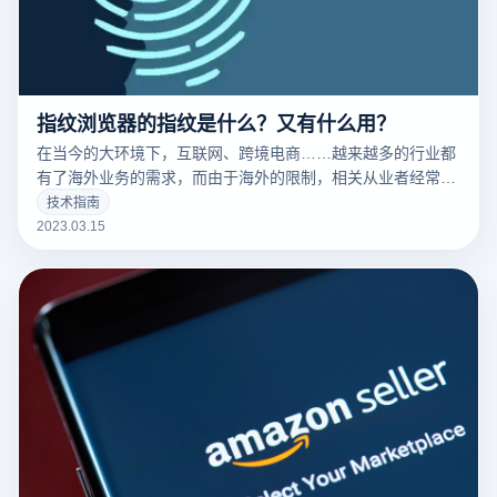
指纹浏览器的指纹是什么？又有什么用？
在当今的大环境下，互联网、跨境电商……越来越多的行业都
有了海外业务的需求，而由于海外的限制，相关从业者经常要
针对不同的工作内容用到不同的IP，这时候便要用到指纹浏览
技术指南
器。要清楚的了解什么是指纹浏览器之前，我们需要知道什么
2023.03.15
是们先来说一下浏览器指纹。听着非常相似的东西，但是却有
很大的不同