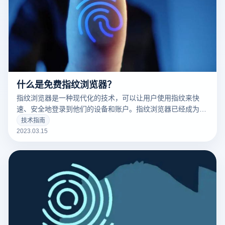
什么是免费指纹浏览器？
指纹浏览器是一种现代化的技术，可以让用户使用指纹来快
速、安全地登录到他们的设备和账户。指纹浏览器已经成为了
现代科技的标志之一，并且越来越多的人开始使用它。
技术指南
2023.03.15