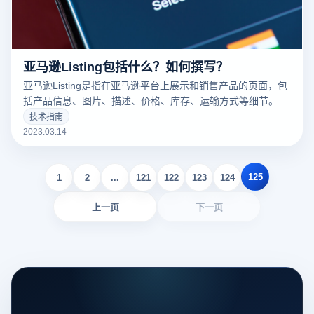
亚马逊Listing包括什么？如何撰写？
亚马逊Listing是指在亚马逊平台上展示和销售产品的页面，包
括产品信息、图片、描述、价格、库存、运输方式等细节。一
个好的亚马逊Listing可以吸引更多的潜在买家，增加销量。以
技术指南
下云登录指纹浏览器关于亚马逊Listing包括什么？如何撰写？
2023.03.14
的一些建议。
125
1
2
...
121
122
123
124
上一页
下一页