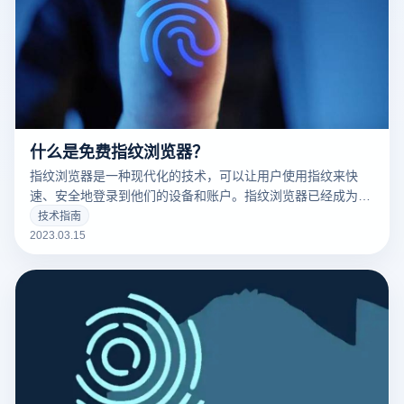
什么是免费指纹浏览器？
指纹浏览器是一种现代化的技术，可以让用户使用指纹来快
速、安全地登录到他们的设备和账户。指纹浏览器已经成为了
现代科技的标志之一，并且越来越多的人开始使用它。
技术指南
2023.03.15