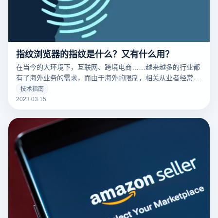
指纹浏览器的指纹是什么？又有什么用？
在当今的大环境下，互联网、跨境电商……越来越多的行业都
有了海外业务的需求，而由于海外的限制，相关从业者经常要
针对不同的工作内容用到不同的IP，这时候便要用到指纹浏览
技术指南
器。要清楚的了解什么是指纹浏览器之前，我们需要知道什么
2023.03.15
是们先来说一下浏览器指纹。听着非常相似的东西，但是却有
很大的不同