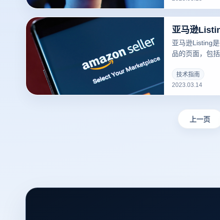
亚马逊Lis
亚马逊Listi
品的页面，包括
库存、运输方式等
可以吸引更多的
技术指南
2023.03.14
录指纹浏览器关于
撰写？的一些建
上一页