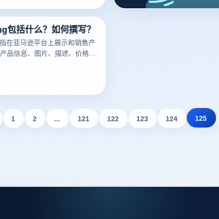
ting包括什么？如何撰写？
ng是指在亚马逊平台上展示和销售产
产品信息、图片、描述、价格、
细节。一个好的亚马逊Listing
潜在买家，增加销量。以下云登
亚马逊Listing包括什么？如何
议。
125
1
2
...
121
122
123
124