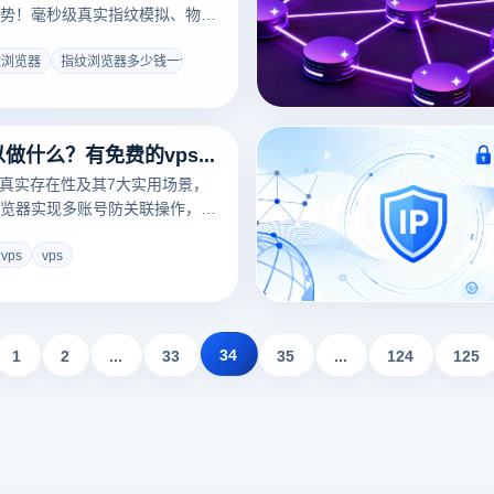
势！毫秒级真实指纹模拟、物理
自动化工作流，$16.9/月起解
题，提升300%运营效率。
纹浏览器
指纹浏览器多少钱一个月
免费vps可以做什么？有免费的vps吗？
的真实存在性及其7大实用场景，
览器实现多账号防关联操作，助
EO优化与自动化任务。了解技术
使用资源。
vps
vps
34
1
2
...
33
35
...
124
125