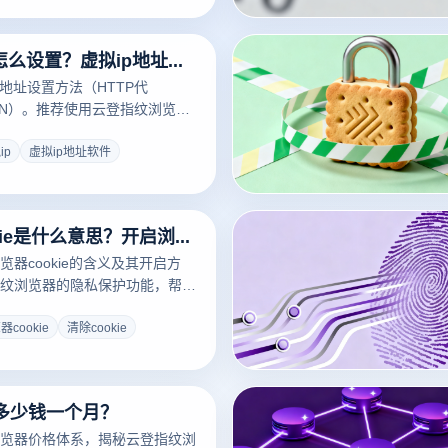
虚拟ip地址怎么设置？虚拟ip地址怎么弄？
P地址设置方法（HTTP代
/VPN）。推荐使用云登指纹浏览
净代理IP与深度浏览器指纹隔离
跨境电商、社媒多账号防关联难
ip
虚拟ip地址软件
免费下载体验！
浏览器cookie是什么意思？开启浏览器cookie是什么意思？
器cookie的含义及其开启方
纹浏览器的隐私保护功能，帮助
okie，防止追踪。了解如何通过
全浏览，并下载云登提升在线隐
器cookie
清除cookie
多少钱一个月？
览器价格体系，揭秘云登指纹浏