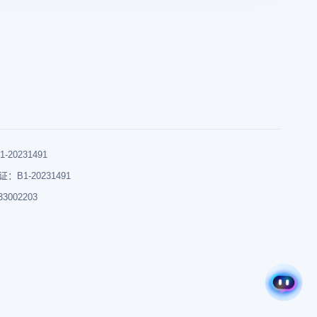
0231491
B1-20231491
002203