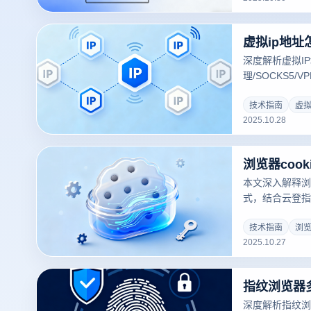
深度解析虚拟I
理/SOCKS5
器，集成全球纯
技术，一键解决
技术指南
虚拟
2025.10.28
题。安全高效，
本文深入解释浏览
式，结合云登指
用户安全管理co
指纹技术实现安
技术指南
浏览
2025.10.27
私。
指纹浏览器
深度解析指纹浏