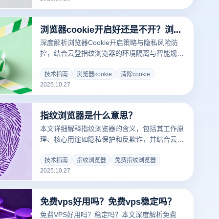
浏览器cookie开启好还是不开？浏览器cookie功能怎么开启？
深度解析浏览器Cookie开启策略与隐私风险防
控，结合云登指纹浏览器的环境隔离与智能规则
功能，实现多账号安全运营。附各平台Cookie开
启教程及场景化决策指南。
技术指南
浏览器cookie
清除cookie
2025.10.27
指纹浏览器是什么意思？
本文详细解释指纹浏览器的含义，包括其工作原
理、核心用途如隐私保护和反欺诈，并结合云登
指纹浏览器的具体功能（如多环境隔离、代理集
成、自动化任务），分析其在电商、营销等场景
技术指南
指纹浏览器
免费指纹浏览器
2025.10.27
的应用优势。帮助用户理解如何利用指纹浏览器
避免账号关联和提升在线安全。
免费vps好用吗？免费vps稳定吗？
免费VPS好用吗？稳定吗？本文深度解析免费