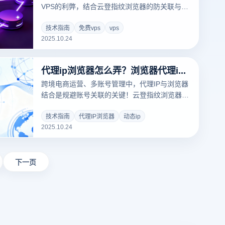
VPS的利弊，结合云登指纹浏览器的防关联与多
账号管理功能，教你如何在低成本下实现安全高
效的远程运营，规避账号封禁风险。
技术指南
免费vps
vps
2025.10.24
代理ip浏览器怎么弄？浏览器代理ip设置在哪里
跨境电商运营、多账号管理中，代理IP与浏览器
结合是规避账号关联的关键！云登指纹浏览器搭
配独立代理IP构建隔离网络环境，解决浏览器指
纹识别问题，还能实现多开浏览器与IP精准匹
技术指南
代理IP浏览器
动态ip
2025.10.24
配，详解设置方法与核心逻辑。
下一页