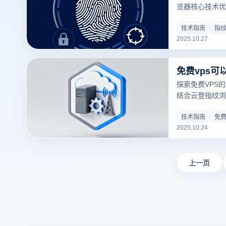
览器核心技术优
级环境隔离、智能
决多账号关联难
技术指南
指
2025.10.27
探索免费VPS
结合云登指纹浏
力跨境电商、S
边界，安全合规
技术指南
免费
2025.10.24
上一页