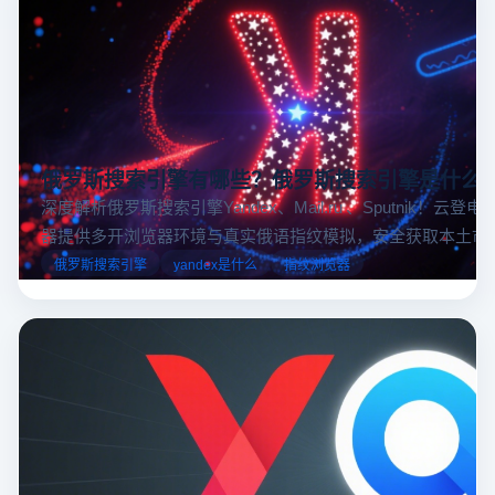
俄罗斯搜索引擎有哪些？俄罗斯搜索引擎是什么
深度解析俄罗斯搜索引擎Yandex、Mail.ru 、Sputnik！云登
器提供多开浏览器环境与真实俄语指纹模拟，安全获取本土市
据，助力跨境电商精准决策。
俄罗斯搜索引擎
yandex是什么
指纹浏览器