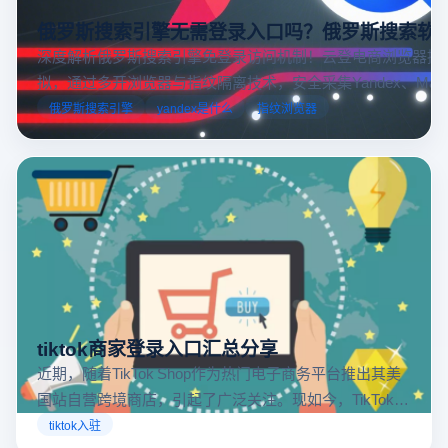
俄罗斯搜索引擎无需登录入口吗？俄罗斯搜索软
深度解析俄罗斯搜索引擎免登录访问机制！云登电商浏览器提
拟，通过多开浏览器与指纹隔离技术，安全采集Yandex、Mail.
跨境电商本土化运营。
俄罗斯搜索引擎
yandex是什么
指纹浏览器
tiktok商家登录入口汇总分享
近期，随着TikTok Shop作为热门电子商务平台推出其美
国站自营跨境商店，引起了广泛关注。现如今，TikTok商
店已覆盖美国、英国及东南亚地区，因此了解官方网站
tiktok入驻