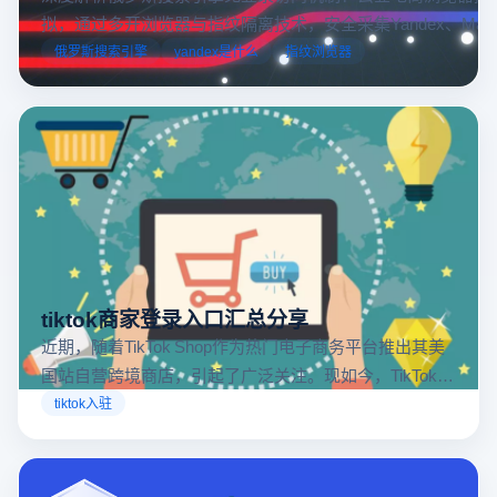
拟，通过多开浏览器与指纹隔离技术，安全采集Yandex、Mail.
跨境电商本土化运营。
俄罗斯搜索引擎
yandex是什么
指纹浏览器
tiktok商家登录入口汇总分享
近期，随着TikTok Shop作为热门电子商务平台推出其美
国站自营跨境商店，引起了广泛关注。现如今，TikTok商
店已覆盖美国、英国及东南亚地区，因此了解官方网站
tiktok入驻
入口对于tiktok商家入驻至关重要。