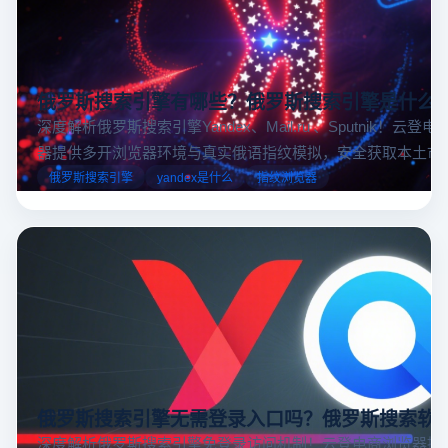
俄罗斯搜索引擎有哪些？俄罗斯搜索引擎是什么
深度解析俄罗斯搜索引擎Yandex、Mail.ru 、Sputnik！云登
器提供多开浏览器环境与真实俄语指纹模拟，安全获取本土市
据，助力跨境电商精准决策。
俄罗斯搜索引擎
yandex是什么
指纹浏览器
俄罗斯搜索引擎无需登录入口吗？俄罗斯搜索软
深度解析俄罗斯搜索引擎免登录访问机制！云登电商浏览器提