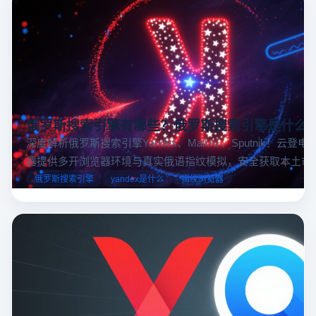
俄罗斯搜索引擎有哪些？俄罗斯搜索引擎是什么
深度解析俄罗斯搜索引擎Yandex、Mail.ru 、Sputnik！云登
器提供多开浏览器环境与真实俄语指纹模拟，安全获取本土市
据，助力跨境电商精准决策。
俄罗斯搜索引擎
yandex是什么
指纹浏览器