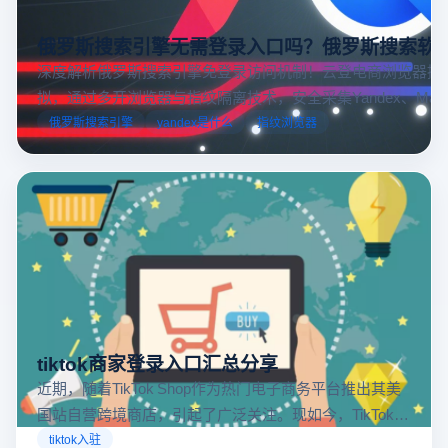
俄罗斯搜索引擎无需登录入口吗？俄罗斯搜索软
深度解析俄罗斯搜索引擎免登录访问机制！云登电商浏览器提
拟，通过多开浏览器与指纹隔离技术，安全采集Yandex、Mail.
跨境电商本土化运营。
俄罗斯搜索引擎
yandex是什么
指纹浏览器
tiktok商家登录入口汇总分享
近期，随着TikTok Shop作为热门电子商务平台推出其美
国站自营跨境商店，引起了广泛关注。现如今，TikTok商
店已覆盖美国、英国及东南亚地区，因此了解官方网站
tiktok入驻