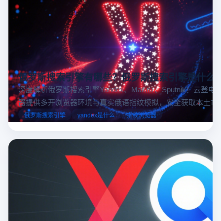
俄罗斯搜索引擎有哪些？俄罗斯搜索引擎是什么
深度解析俄罗斯搜索引擎Yandex、Mail.ru 、Sputnik！云登
器提供多开浏览器环境与真实俄语指纹模拟，安全获取本土市
据，助力跨境电商精准决策。
俄罗斯搜索引擎
yandex是什么
指纹浏览器