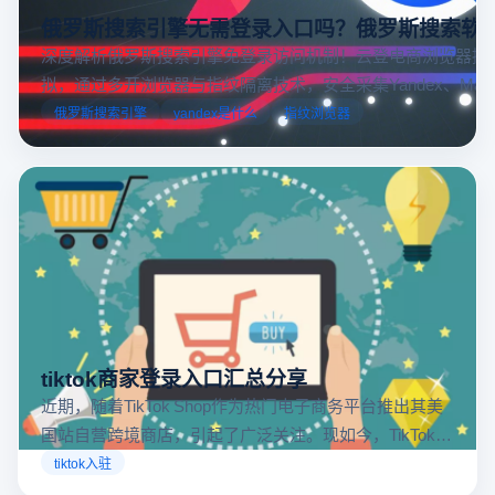
俄罗斯搜索引擎无需登录入口吗？俄罗斯搜索软
深度解析俄罗斯搜索引擎免登录访问机制！云登电商浏览器提
拟，通过多开浏览器与指纹隔离技术，安全采集Yandex、Mail.
跨境电商本土化运营。
俄罗斯搜索引擎
yandex是什么
指纹浏览器
tiktok商家登录入口汇总分享
近期，随着TikTok Shop作为热门电子商务平台推出其美
国站自营跨境商店，引起了广泛关注。现如今，TikTok商
店已覆盖美国、英国及东南亚地区，因此了解官方网站
tiktok入驻
入口对于tiktok商家入驻至关重要。