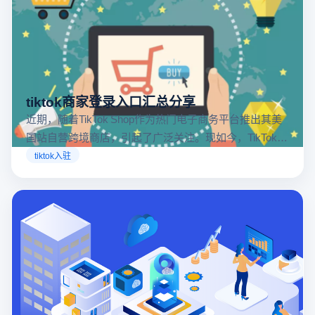
tiktok商家登录入口汇总分享
近期，随着TikTok Shop作为热门电子商务平台推出其美
国站自营跨境商店，引起了广泛关注。现如今，TikTok商
店已覆盖美国、英国及东南亚地区，因此了解官方网站
tiktok入驻
入口对于tiktok商家入驻至关重要。