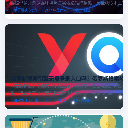
器提供多开浏览器环境与真实俄语指纹模拟，安全获取本土市
据，助力跨境电商精准决策。
俄罗斯搜索引擎
yandex是什么
指纹浏览器
俄罗斯搜索引擎无需登录入口吗？俄罗斯搜索软
深度解析俄罗斯搜索引擎免登录访问机制！云登电商浏览器提
拟，通过多开浏览器与指纹隔离技术，安全采集Yandex、Mail.
跨境电商本土化运营。
俄罗斯搜索引擎
yandex是什么
指纹浏览器