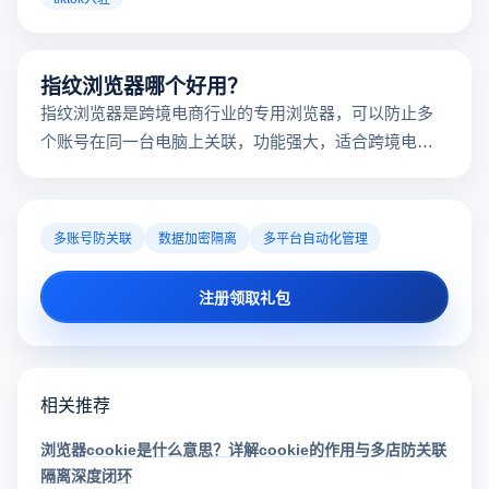
俄罗斯搜索引擎无需登录入口吗？俄罗斯搜索软
深度解析俄罗斯搜索引擎免登录访问机制！云登电商浏览器提
拟，通过多开浏览器与指纹隔离技术，安全采集Yandex、Mail.
跨境电商本土化运营。
俄罗斯搜索引擎
yandex是什么
指纹浏览器
tiktok商家登录入口汇总分享
近期，随着TikTok Shop作为热门电子商务平台推出其美