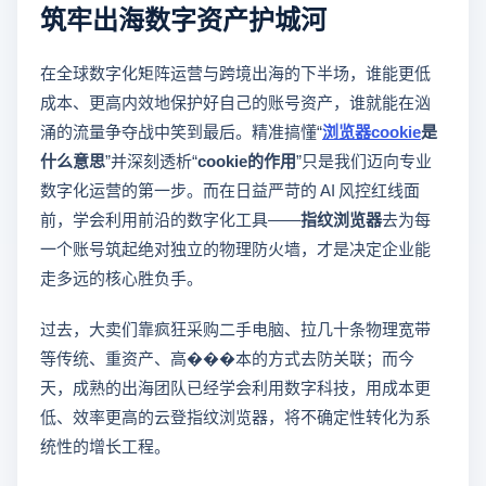
筑牢出海数字资产护城河
在全球数字化矩阵运营与跨境出海的下半场，谁能更低
成本、更高内效地保护好自己的账号资产，谁就能在汹
涌的流量争夺战中笑到最后。精准搞懂“
浏览器cookie
是
什么意思
”并深刻透析“
cookie的作用
”只是我们迈向专业
数字化运营的第一步。而在日益严苛的 AI 风控红线面
前，学会利用前沿的数字化工具——
指纹浏览器
去为每
一个账号筑起绝对独立的物理防火墙，才是决定企业能
走多远的核心胜负手。
过去，大卖们靠疯狂采购二手电脑、拉几十条物理宽带
等传统、重资产、高���本的方式去防关联；而今
天，成熟的出海团队已经学会利用数字科技，用成本更
低、效率更高的云登指纹浏览器，将不确定性转化为系
统性的增长工程。