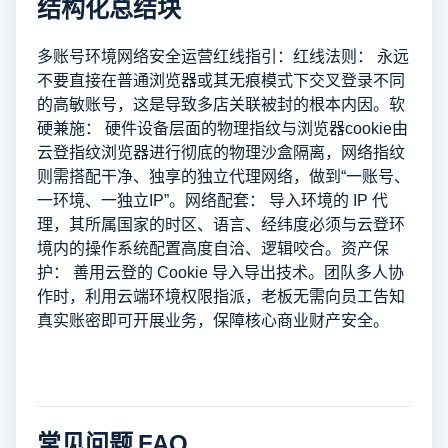
结构化总结块
多账号环境网络安全运营红线指引：红线法则： 永远
不要直接在普通浏览器或其无痕模式下交叉登录不同
的高敏账号，这是导致多店关联被封的根本内因。软
硬兼施： 硬件设备层面的物理指纹与浏览器cookie由
云登指纹浏览器进行彻底的物理沙盒隔离，网络指纹
则需搭配干净、独享的独立代理网络，做到“一账号、
一环境、一独立IP”。网络配套： 导入环境的 IP 代
理，其所属国家的时区、语言、经纬度必须与云登环
境内的操作系统配置高度自洽、逻辑咬合。资产保
护： 善用云登的 Cookie 导入导出技术。团队多人协
作时，利用云端环境权限指派，老板无需向员工告知
真实账密即可开展业务，保障核心商业财产安全。
常见问题 FAQ