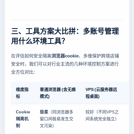
三、工具方案大比拼：多账号管理
用什么环境工具？
在评估如何安全隔离
浏览器cookie
、多维保护跨境店铺
安全时，我们可以对行业主流的几种环境控制方案进行
全方位对比：
维度指
普通浏览器 (含无痕
VPS (云服务器远
云
标
模式)
程桌面)
(Y
Cookie
极差
（同浏览器多
较好（不同VPS之
极
隔离机
窗口间极易发生交
间系统完全独立）
对
制
叉污染）
据