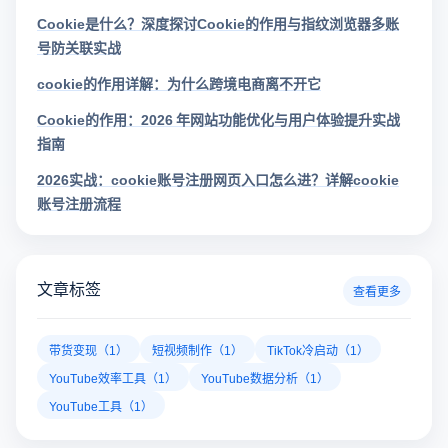
国站自营跨境商店，引起了广泛关注。现如今，TikTok商
店已覆盖美国、英国及东南亚地区，因此了解官方网站
tiktok入驻
入口对于tiktok商家入驻至关重要。
指纹浏览器哪个好用？
指纹浏览器是跨境电商行业的专用浏览器，可以防止多
个账号在同一台电脑上关联，功能强大，适合跨境电商
行业。所以很多卖家都在用指纹浏览器，但是指纹浏览
器哪个好用呢？
多账号防关联
数据加密隔离
多平台自动化管理