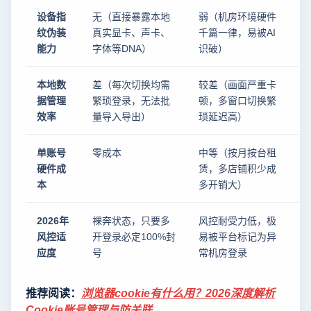
设备指
无（直接暴露本地
弱（机房环境硬件
极
纹伪装
真实显卡、声卡、
千篇一律，易被AI
C
能力
字体等DNA）
识破）
深
本地数
差（每次切换均需
较差（画面严重卡
优
据管理
繁琐登录，无法批
顿，多窗口切换繁
速
效率
量导入导出）
琐延迟高）
密
单账号
零成本
中等（按月按台租
极
硬件成
赁，多店铺积少成
百
本
多开销大）
2026年
裸奔状态，只要多
风控耐受力低，极
当
风控适
开登录必定100%封
易被平台标记为异
的
应度
号
常机房登录
推荐阅读：
浏览器cookie有什么用？2026深度解析
Cookie账号管理与防关联