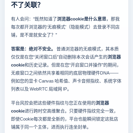
不了关联？
有人会问：“既然知道了
浏览器cookie是什么意思
，那我
每次都开浏览器的‘无痕模式’（隐能模式）去登录不同店
铺，是不是就安全了？”
答案是：绝对不安全。
普通浏览器的无痕模式，其本质
仅仅是在您“关闭窗口后”自动删除本次会话产生的
浏览器
cookie
和历史记录。但是在您“开启窗口并操作”的期间，
无痕窗口之间依然共享着相同的底层物理硬件DNA——
例如您的显卡 Canvas 哈希值、声卡音频指纹、系统字体
列表以及 WebRTC 局域网 IP。
平台风控会把这些硬件指纹与您正在使用的
浏览器
cookie
进行跨时空高维聚合。只要硬件指纹完全一致，
即使Cookie每次都是全新的，平台也能瞬间锁定这批店
铺属于同一个主体，进而执行连坐封单。