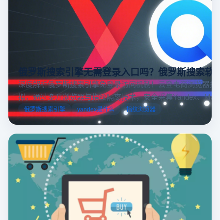
俄罗斯搜索引擎无需登录入口吗？俄罗斯搜索软
深度解析俄罗斯搜索引擎免登录访问机制！云登电商浏览器提
拟，通过多开浏览器与指纹隔离技术，安全采集Yandex、Mail.
跨境电商本土化运营。
俄罗斯搜索引擎
yandex是什么
指纹浏览器