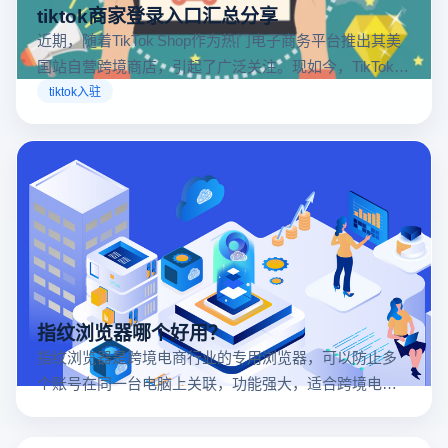
tiktok商家登录入口汇总分享
近期，随着TikTok Shop作为热门电子商务平台推出其美
国站自营跨境商店，引起了广泛关注。现如今，TikTok商
店已覆盖美国、英国及东南亚地区，因此了解官方网站
tiktok入驻
入口对于tiktok商家入驻至关重要。
指纹浏览器哪个好用？
指纹浏览器是跨境电商行业的专用浏览器，可以防止多
个账号在同一台电脑上关联，功能强大，适合跨境电商
行业。所以很多卖家都在用指纹浏览器，但是指纹浏览
器哪个好用呢？