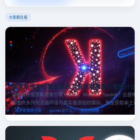
大家都在看
俄罗斯搜索引擎有哪些？俄罗斯搜索引擎是什么
深度解析俄罗斯搜索引擎Yandex、Mail.ru 、Sputnik！云登
器提供多开浏览器环境与真实俄语指纹模拟，安全获取本土市
据，助力跨境电商精准决策。
俄罗斯搜索引擎
yandex是什么
指纹浏览器