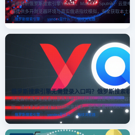
深度解析俄罗斯搜索引擎Yandex、Mail.ru 、Sputnik！云登
器提供多开浏览器环境与真实俄语指纹模拟，安全获取本土市
据，助力跨境电商精准决策。
俄罗斯搜索引擎
yandex是什么
指纹浏览器
俄罗斯搜索引擎无需登录入口吗？俄罗斯搜索软
深度解析俄罗斯搜索引擎免登录访问机制！云登电商浏览器提
拟，通过多开浏览器与指纹隔离技术，安全采集Yandex、Mail.
跨境电商本土化运营。
俄罗斯搜索引擎
yandex是什么
指纹浏览器