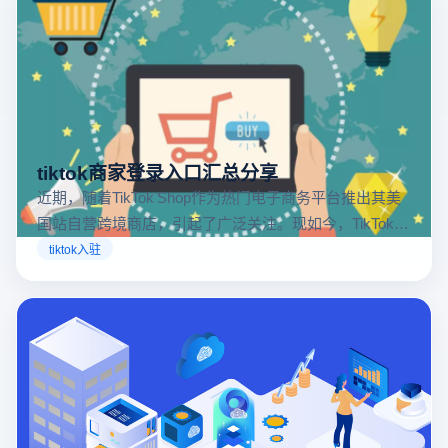
tiktok商家登录入口汇总分享
近期，随着TikTok Shop作为热门电子商务平台推出其美
国站自营跨境商店，引起了广泛关注。现如今，TikTok商
店已覆盖美国、英国及东南亚地区，因此了解官方网站
tiktok入驻
入口对于tiktok商家入驻至关重要。