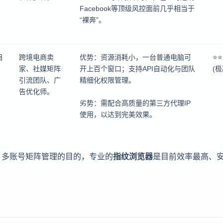
Facebook等顶级风控面前几乎相当于
“裸奔”。
目
跨境电商卖
优势：资源消耗小，一台普通电脑可
⭐⭐
家、社媒矩阵
开上百个窗口；支持API自动化与团队
(极
引流团队、广
精细化权限管理。
告优化师。
劣势：需配合高质量的第三方代理IP
使用，以达到完美效果。
、多账号矩阵管理的目的，专业的
指纹浏览器
是目前效率最高、