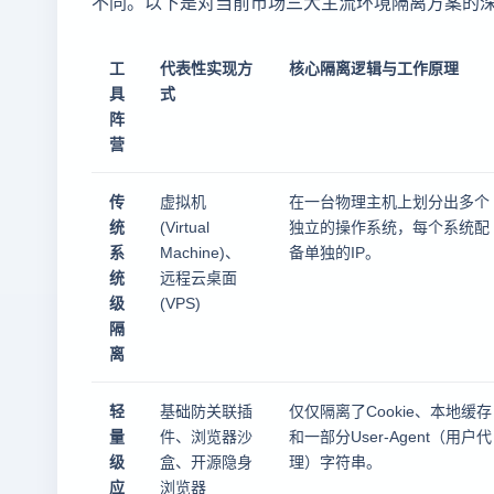
不同。以下是对当前市场三大主流环境隔离方案的
工
代表性实现方
核心隔离逻辑与工作原理
具
式
阵
营
传
虚拟机
在一台物理主机上划分出多个
统
(Virtual
独立的操作系统，每个系统配
系
Machine)、
备单独的IP。
统
远程云桌面
级
(VPS)
隔
离
轻
基础防关联插
仅仅隔离了Cookie、本地缓存
量
件、浏览器沙
和一部分User-Agent（用户代
级
盒、开源隐身
理）字符串。
应
浏览器