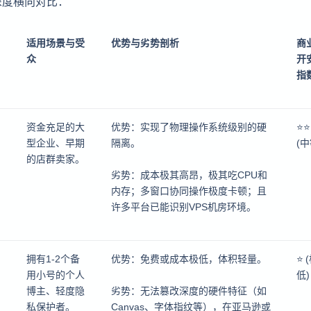
深度横向对比：
适用场景与受
优势与劣势剖析
商
众
开
指
资金充足的大
优势：实现了物理操作系统级别的硬
⭐⭐
型企业、早期
隔离。
(中
的店群卖家。
劣势：成本极其高昂，极其吃CPU和
内存；多窗口协同操作极度卡顿；且
许多平台已能识别VPS机房环境。
拥有1-2个备
优势：免费或成本极低，体积轻量。
⭐ 
用小号的个人
低)
博主、轻度隐
劣势：无法篡改深度的硬件特征（如
私保护者。
Canvas、字体指纹等），在亚马逊或