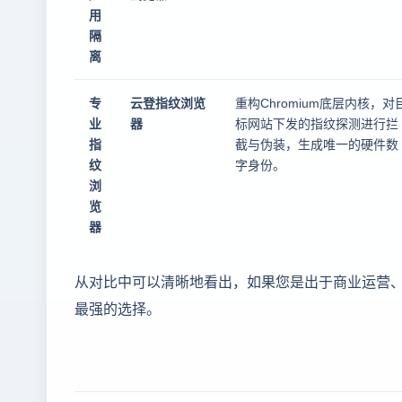
用
隔
离
专
云登指纹浏览
重构Chromium底层内核，对
业
器
标网站下发的指纹探测进行拦
指
截与伪装，生成唯一的硬件数
纹
字身份。
浏
览
器
从对比中可以清晰地看出，如果您是出于商业运营
最强的选择。