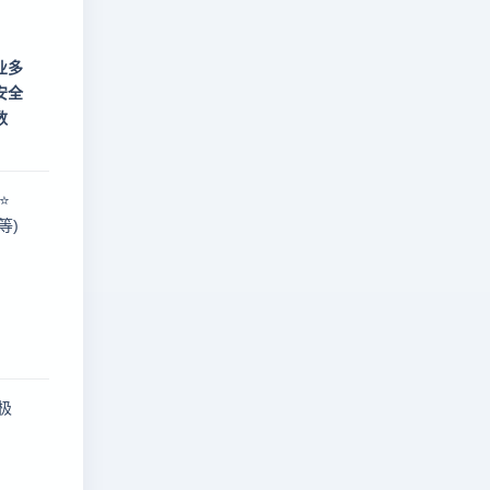
业多
安全
数
⭐
等)
(极