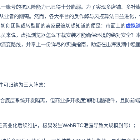
单一账号的抗风险能力已显得十分脆弱。为了实现多店铺、多社
了从业者的刚需。然而，各大平台的反作弊与风控算法日益进化，
多初创团队或转型期的卖家最迫切想知道的便是：市面上的
虚拟
人员来说，虚拟浏览器怎么下载安装才能确保环境的绝对安全？
的演变路线，并奉上一份详尽的实操指南，助您在出海浪潮中稳
件可归纳为三大阵营：
oxie，适合底层系统开发隔离，但商业多开极度消耗电脑硬件，且防前
缺乏商业化后续维护，极易发生WebRTC泄露导致大规模封号）；