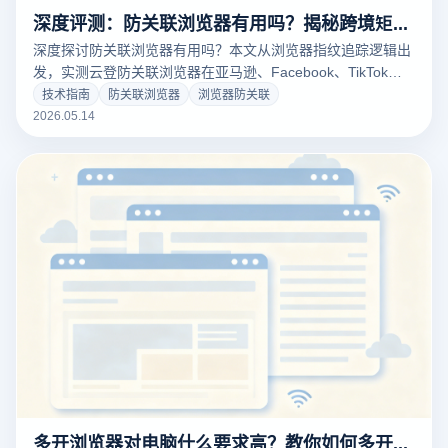
深度评测：防关联浏览器有用吗？揭秘跨境矩阵运营的“防封号”底层技术真相
深度探讨防关联浏览器有用吗？本文从浏览器指纹追踪逻辑出
发，实测云登防关联浏览器在亚马逊、Facebook、TikTok等
平台的安全表现。详解浏览器防关联核心原理、RPA自动化提
技术指南
防关联浏览器
浏览器防关联
效及硬件隔离技术，助您打破关联封号魔咒，构建稳健的跨境
2026.05.14
账号矩阵资产。
多开浏览器对电脑什么要求高？教你如何多开浏览器实现矩阵不卡顿