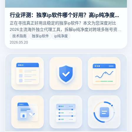
行业评测：独享ip软件哪个好用？高ip纯净度跨境网络与指纹浏览器协同方案
正在寻找真正好用且稳定的独享ip软件？本文为您深度对比
2026主流海外独立代理工具，拆解ip纯净度对跨境多账号资产
的核心价值。结合云登指纹浏览器，详解如何从网络层与硬件
技术指南
独享ip软件
ip纯净度
指纹层构建全方位的多店铺防关联安全屏障，规避平台AI风控
2026.05.20
风险。