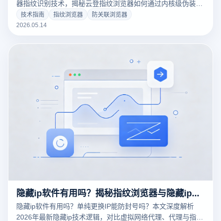
器指纹识别技术，揭秘云登指纹浏览器如何通过内核级伪装与
环境隔离，破解跨境电商、社交媒体矩阵的防关联难题。涵盖
技术指南
指纹浏览器
防关联浏览器
多账号管理、RPA自动化提效及核心安全策略，助您保障数字
2026.05.14
资产安全，实现规模化业务增长。
隐藏ip软件有用吗？揭秘指纹浏览器与隐藏ip在防关联中的核心真相
隐藏ip软件有用吗？单纯更换IP能防封号吗？本文深度解析
2026年最新隐藏ip技术逻辑，对比虚拟网络代理、代理与指纹