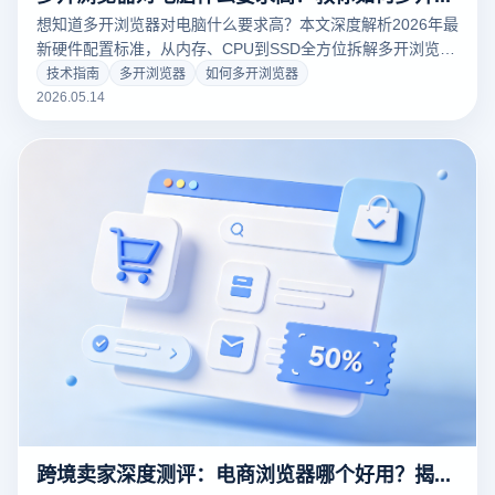
想知道多开浏览器对电脑什么要求高？本文深度解析2026年最
新硬件配置标准，从内存、CPU到SSD全方位拆解多开浏览器
的资源消耗。结合云登浏览器独家内核优化技术，教你如何多
技术指南
多开浏览器
如何多开浏览器
开浏览器并实现数百个账号流畅运行，彻底解决掉线、延迟与
2026.05.14
卡顿难题。
跨境卖家深度测评：电商浏览器哪个好用？揭秘云登浏览器的防关联黑科技