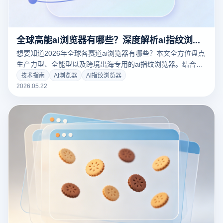
全球高能ai浏览器有哪些？深度解析ai指纹浏览器在跨境矩阵中的颠覆性进化
想要知道2026年全球各赛道ai浏览器有哪些？本文全方位盘点
生产力型、全能型以及跨境出海专用的ai指纹浏览器。结合云
登指纹浏览器，深度解密AI风控时代下，如何利用内核级防关
技术指南
AI浏览器
AI指纹浏览器
联与智能化行为模拟保障多账号安全，助您轻松破局出海流量
2026.05.22
红利！