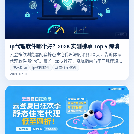
ip代理软件哪个好？2026 实测榜单 Top 5 跨境必收藏
云登指纹浏览器配套静态住宅代理深度评测 30 天，告诉你 ip
代理软件哪个好。覆盖 Top 5 推荐、避坑指南与不同规模矩阵
选型建议。
技术指南
ip代理软件
静态住宅代理
2026.07.10