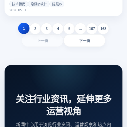
浏览器的本质区别。结合云登指纹浏览器的环境隔离与
技术指南
隐藏ip软件
隐藏ip
WebRTC防泄露功能，为您提供跨境电商、社媒矩阵多账号防
2026.05.11
关联的终极解决方案。
1
2
3
4
5
...
167
168
上一页
下一页
关注行业资讯，延伸更多
运营视角
新闻中心用于浏览行业资讯、运营观察和热点内