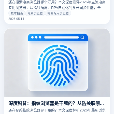
还在搜索电商浏览器哪个好用？本文深度测评2026年主流电商
专用浏览器，从指纹隔离、RPA自动化到多开同步性能，全方
位揭秘云登浏览器如何助跨境卖家攻克亚马逊、TikTok、
技术指南
电商浏览器
电商专用浏览器
Temu等多平台风控关联难题。掌握核心选型标准，保障账号
2026.05.14
资产安全，实现人效翻倍。
深度科普：指纹浏览器是干嘛的？从防关联原理到多账号运营的提效真相
还在疑惑指纹浏览器是干嘛的？本文深度解析2026年最新浏览