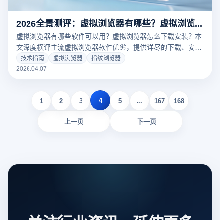
2026全景测评：虚拟浏览器有哪些？虚拟浏览器怎么下载安装与防关联指南
虚拟浏览器有哪些软件可以用？虚拟浏览器怎么下载安装？本
文深度横评主流虚拟浏览器软件优劣，提供详尽的下载、安装
与指纹防关联配置指南。结合云登指纹浏览器核心技术，助您
技术指南
虚拟浏览器
指纹浏览器
轻松搭建100%纯净的物理级隔离环境，彻底破局多账号运营
2026.04.07
防封难题。
4
1
2
3
5
...
167
168
上一页
下一页