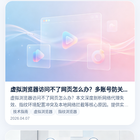
虚拟浏览器访问不了网页怎么办？多账号防关联网络配置全解析
虚拟浏览器访问不了网页怎么办？本文深度剖析网络代理失
效、指纹环境配置冲突及本地网络拦截等核心原因。提供实战
级图文排障指南，并对比多款工具，结合云登指纹浏览器的智
技术指南
虚拟浏览器
指纹浏览器
能网络自检技术，助您快速恢复多账号矩阵的稳定连接，拒绝
2026.04.07
业务停滞。