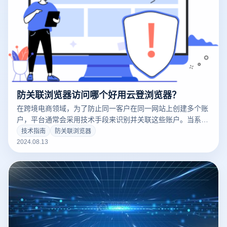
防关联浏览器访问哪个好用云登浏览器？
在跨境电商领域，为了防止同一客户在同一网站上创建多个账
户，平台通常会采用技术手段来识别并关联这些账户。当系统
发现多个账户的指纹信息相同，便会判定为关联账户。这种情
技术指南
防关联浏览器
况下，商家常常需要处理多个账户，如何有效防止账户之间的
2024.08.13
联系成为了一个重要问题，推荐使用云登防关联浏览器。