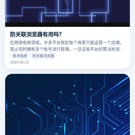
防关联浏览器有用吗？
在跨境电商领域，许多平台规定每个商家只能运营一个店铺，
禁止同时拥有多个账号进行管理。一旦这些平台的算法检测到
账号关联，可能会导致新账号的所有listing被强制下架，或者
技术指南
防关联浏览器
直接封禁账号。被封号后，商家之前的努力将变得毫无意义。
2024.08.13
因此，许多跨境电商公司采用防关联浏览器来保护他们的店铺
免受关联检测的影响。