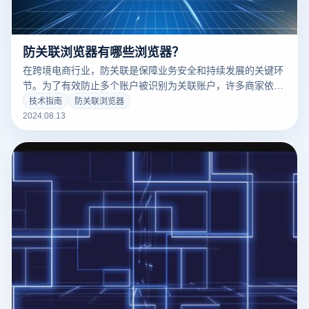
防关联浏览器有哪些浏览器？
在跨境电商行业，防关联是保障业务安全和持续发展的关键环
节。为了有效防止多个账户被识别为关联账户，许多商家依赖
专门设计的防关联浏览器。这些浏览器通过多种技术手段隔离
技术指南
防关联浏览器
不同账户的操作环境，从而帮助商家规避平台的检测机制。本
2024.08.13
文将介绍几款市场上流行的防关联浏览器，并详细比较它们的
功能和优势，以帮助您选择最适合的工具来保护您的电商业
务。