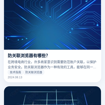
防关联浏览器有哪些？
在跨境电商行业，许多商家意识到需要防范账户关联，以保护
业务安全。防关联浏览器作为一种有效的工具，能够在同一台
电脑上管理多个账户而不被判定为关联账户。不同于传统的防
技术指南
防关联浏览器
关联工具，防关联浏览器提供了更专业的解决方案，广泛应用
2024.08.13
于电子商务和社交平台的账户管理。