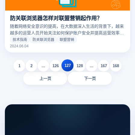
防关联浏览器怎样对联盟营销起作用？
随着网络安全意识的提高，在大数据深入生活的背景下，越来
越多的运营人员开始关注如何保护账户安全并提高运营效率。
作为一名运营人员一定对联盟营销不陌生，且大概率会用到。
技术指南
防关联浏览器
联盟营销
是否在使用前后都遇到了一些挑战呢？本文将带你了解云登防
2024.06.04
关联浏览器对联盟营销的好处，分析其优势，以及深入探讨联
盟营销的概念和账户管理的角色。
127
1
2
...
126
128
...
167
168
上一页
下一页