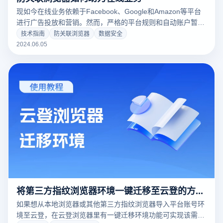
现如今在线业务依赖于Facebook、Google和Amazon等平台
进行广告投放和营销。然而，严格的平台规则和自动账户暂停
对企业构成了重大挑战。云登防关联浏览器提供了解决方案，
技术指南
防关联浏览器
数据安全
帮助企业规避限制，保障在线业务的顺利运行。
2024.06.05
将第三方指纹浏览器环境一键迁移至云登的方法，附视频教程！
如果想从本地浏览器或其他第三方指纹浏览器导入平台账号环
境至云登，在云登浏览器里有一键迁移环境功能可实现该需