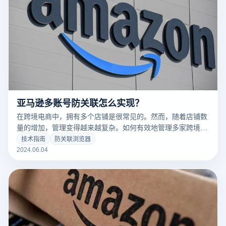
亚马逊多账号防关联怎么实现？
在跨境电商中，拥有多个店铺是很常见的。然而，随着店铺数
量的增加，管理变得越来越复杂。如何有效地管理多家跨境电
商店铺是许多电商从业人员面临的挑战之一。防关联浏览器能
技术指南
防关联浏览器
有效地解决这个问题吗？如何在跨境电商中使用多账号管理？
2024.06.04
本文将对这一问题进行深入的探讨，并提出相应的解决方案。