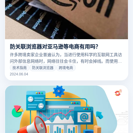
防关联浏览器对亚马逊等电商有用吗？
许多跨境卖家企业普遍认为，当进行使用科学的互联网工具访
问外部信息网络时，网络往往会卡住，有时会掉线。而使用云
登防关联浏览器和第三方IP代理就不会出现这个问题，因为这
技术指南
防关联浏览器
跨境电商
种模式不仅可以为账号提供稳定的登录环境，还可以对数据进
2024.06.04
行多次加密，从而进一步保证访问路由的安全性。