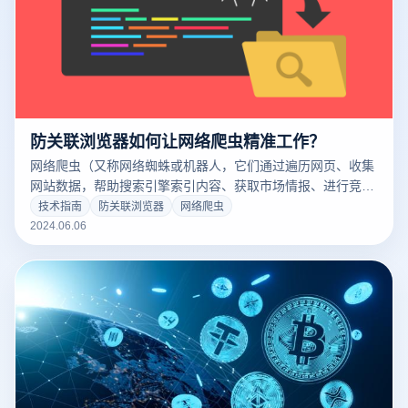
防关联浏览器如何让网络爬虫精准工作？
网络爬虫（又称网络蜘蛛或机器人，它们通过遍历网页、收集
网站数据，帮助搜索引擎索引内容、获取市场情报、进行竞争
分析。让我们深入探讨网络爬虫的重要性，并了解云登防关联
技术指南
防关联浏览器
网络爬虫
浏览器如何支持其操作。
2024.06.06