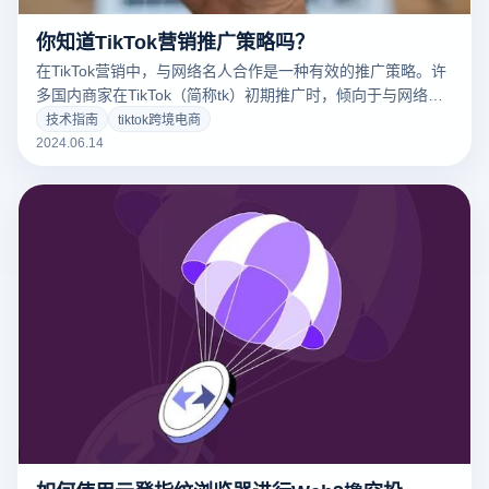
你知道TikTok营销推广策略吗？
在TikTok营销中，与网络名人合作是一种有效的推广策略。许
多国内商家在TikTok（简称tk）初期推广时，倾向于与网络名
人合作，以更广泛地推广产品。如何在TikTok上找到合适的网
技术指南
tiktok跨境电商
络名人？云登指纹浏览器将为您揭晓。
2024.06.14