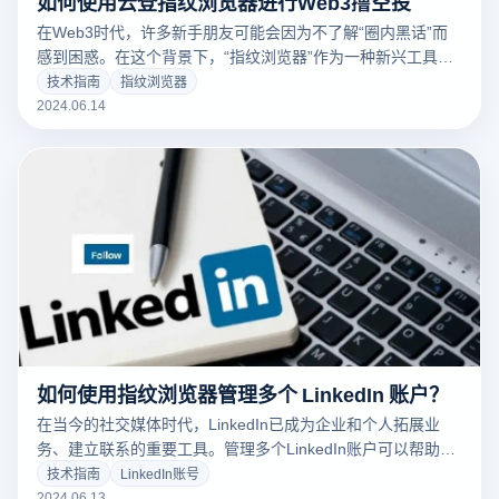
如何使用云登指纹浏览器进行Web3撸空投
在Web3时代，许多新手朋友可能会因为不了解“圈内黑话”而
感到困惑。在这个背景下，“指纹浏览器”作为一种新兴工具开
始受到广泛关注，尤其是在参与加密货币空投时。本文将详细
技术指南
指纹浏览器
探讨指纹浏览器的概念、工作原理、应用领域，以及其在保护
2024.06.14
网络隐私和安全方面的重要性。
如何使用指纹浏览器管理多个 LinkedIn 账户？
在当今的社交媒体时代，LinkedIn已成为企业和个人拓展业
务、建立联系的重要工具。管理多个LinkedIn账户可以帮助企
业触及更广泛的受众，建立更多潜在客户和合作伙伴关系。然
技术指南
LinkedIn账号
而，LinkedIn对账户安全的严格管理给多账户运营带来了挑
2024.06.13