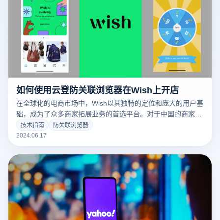
如何使用云登防关联浏览器在Wish上开店
在全球化的电商市场中，Wish以其独特的定位和庞大的用户基
础，成为了众多商家拓展业务的首选平台。对于中国的商家来
说，Wish提供了一个进入国际市场的绝佳机会。那么，什么是
技术指南
防关联浏览器
Wish？如何在中国注册并开设Wish商店？云登防关联浏览器
2024.06.17
又如何在这一过程中提供帮助？让我们一一解答。