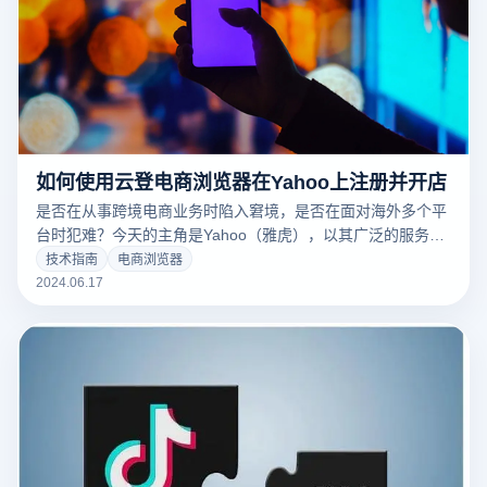
如何使用云登电商浏览器在Yahoo上注册并开店
是否在从事跨境电商业务时陷入窘境，是否在面对海外多个平
台时犯难？今天的主角是Yahoo（雅虎），以其广泛的服务范
围而闻名，提供了一个强大的在线购物平台，吸引了数百万顾
技术指南
电商浏览器
客。对于希望拓展国际业务的中国商人来说，Yahoo绝对是一
2024.06.17
个不容错过的机会。那么，如何在中国注册并开设Yahoo商
店？云登电商浏览器如何通过其独特的功能提升这一过程？让
我们一探究竟。