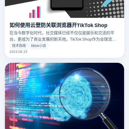
如何使用云登防关联浏览器开TikTok Shop
在当今数字化时代，社交媒体已经不仅仅是娱乐和交流的平
台，更成为了商业发展的新天地。TikTok Shop作为全球流行
的短视频平台TikTok推出的电商功能，为企业和个人提供了一
技术指南
tiktok小店
个绝佳的销售渠道。那么，什么是TikTok Shop？如何利用云
2024.06.15
登防关联浏览器来操作多个账户以开启和管理TikTok Shop？