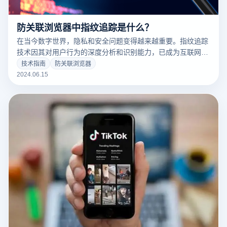
防关联浏览器中指纹追踪是什么？
在当今数字世界，隐私和安全问题变得越来越重要。指纹追踪
技术因其对用户行为的深度分析和识别能力，已成为互联网隐
私保护和反追踪技术中的一个关键部分。那么，什么是指纹追
技术指南
防关联浏览器
踪？它的原理是什么？在云登防关联浏览器中，它又是如何工
2024.06.15
作的呢？