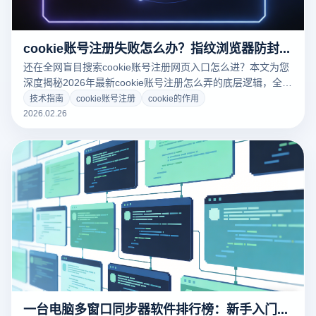
cookie账号注册失败怎么办？指纹浏览器防封指南
还在全网盲目搜索cookie账号注册网页入口怎么进？本文为您
深度揭秘2026年最新cookie账号注册怎么弄的底层逻辑，全面
解析cookie的作用与多账号运营的核心关联。结合跨境行业标
技术指南
cookie账号注册
cookie的作用
配的云登指纹浏览器，手把手教您如何通过一键导入Cookie实
2026.02.26
现海外平台免密登录，彻底解决设备关联与封号难题，安全高
效抢占全球百亿流量！点击获取终极防封实操指南。
一台电脑多窗口同步器软件排行榜：新手入门与选型指南