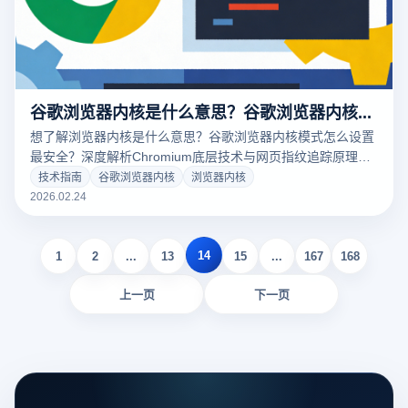
谷歌浏览器内核是什么意思？谷歌浏览器内核模式怎么设置？
想了解浏览器内核是什么意思？谷歌浏览器内核模式怎么设置
最安全？深度解析Chromium底层技术与网页指纹追踪原理。
结合云登指纹浏览器的核心优势，教您如何通过重构底层内核
技术指南
谷歌浏览器内核
浏览器内核
参数，实现多账号防关联与高效矩阵运营，彻底告别封号困
2026.02.24
扰！
14
1
2
...
13
15
...
167
168
上一页
下一页