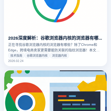
2026深度解析：谷歌浏览器内核的浏览器有哪些？揭秘防关联核心技术
正在寻找谷歌浏览器内核的浏览器有哪些？除了Chrome和
Edge，跨境电商卖家更需要能防关联的指纹浏览器！本文深
度对比主流Chromium内核产品，结合云登指纹浏览器的环境
技术指南
谷歌浏览器内核
浏览器内核
隔离与硬件指纹伪装功能，为您提供2026年最安全的多账号管
2026.02.24
理方案，点击了解如何规避封号风险！