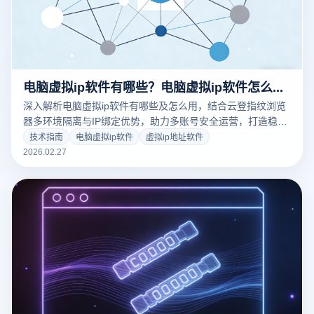
电脑虚拟ip软件有哪些？电脑虚拟ip软件怎么用？
深入解析电脑虚拟ip软件有哪些及怎么用，结合云登指纹浏览
器多环境隔离与IP绑定优势，助力多账号安全运营，打造稳定
独立网络环境。
技术指南
电脑虚拟ip软件
虚拟ip地址软件
2026.02.27