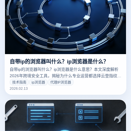
自带ip的浏览器叫什么？ip浏览器是什么？
自带ip的浏览器叫什么？ip浏览器是什么意思？本文深度解析
2026年跨境安全工具，揭秘为什么专业运营都选择云登指纹浏
览器来替代普通的IP切换工具。了解如何通过云登实现IP与硬
技术指南
ip浏览器
代理IP浏览器
件指纹的完美伪装，保障多账号安全运营。立即点击获取行业
2026.02.13
硬核干货！