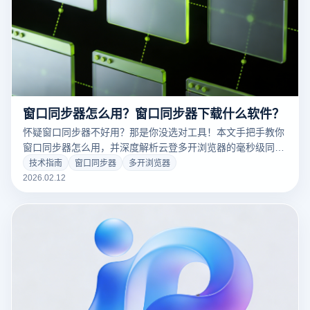
窗口同步器怎么用？窗口同步器下载什么软件？
怀疑窗口同步器不好用？那是你没选对工具！本文手把手教你
窗口同步器怎么用，并深度解析云登多开浏览器的毫秒级同步
黑科技。从指纹防关联到百窗实时协同，助您实现人效提升15
技术指南
窗口同步器
多开浏览器
倍的运营奇迹。立即点击阅读，获取专业级同步方案！
2026.02.12