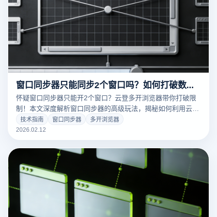
窗口同步器只能同步2个窗口吗？如何打破数量瓶颈
怀疑窗口同步器只能开2个窗口？云登多开浏览器带你打破限
制！本文深度解析窗口同步器的高级玩法，揭秘如何利用云登
实现百个窗口毫秒级同步操作。支持独立指纹环境，高效防关
技术指南
窗口同步器
多开浏览器
联，让你的跨境运营效率翻倍！立即点击阅读，掌握多账号群
2026.02.12
控核心技术。