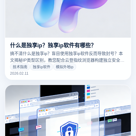
什么是独享ip？独享ip软件有哪些？
搞不清什么是独享ip？盲目使用独享ip软件反而导致封号？本
文揭秘IP类型区别，教您配合云登指纹浏览器构建独立安全环
境，彻底解决账号关联难题。点击掌握防封秘籍！
技术指南
独享ip软件
模拟外地ip
2026.02.11