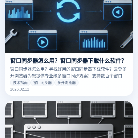
窗口同步器怎么用？窗口同步器下载什么软件？
窗口同步器怎么用？寻找好用的窗口同步器下载软件？云登多
开浏览器为您提供专业级多窗口同步方案！支持数百个窗口毫
秒级实时同步，结合深度指纹防关联技术，让跨境电商、社交
技术指南
窗口同步器
多开浏览器
媒体矩阵操作更简单、更安全。立即点击阅读，获取高效率办
2026.02.12
公秘籍！