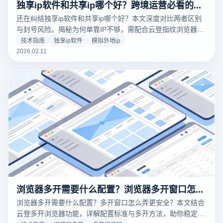
独享ip软件和共享ip哪个好？跨境运营必看的防关联避坑指南
还在纠结独享ip软件和共享ip哪个好？本文深度对比两者区别
与封号风险。揭秘为何单靠IP不够，需配合云登指纹浏览器打
造独立环境，才能实现真正防关联。点击查看避坑指南！
技术指南
独享ip软件
模拟外地ip
2026.02.11
浏览器多开需要什么配置？浏览器多开窗口怎么弄？
浏览器多开需要什么配置？多开窗口怎么弄更安全？本文结合
云登多开浏览器功能，详解配置标准与多开方法，助你稳定管