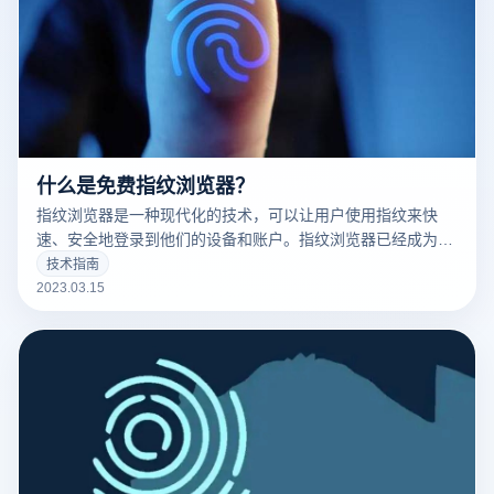
什么是免费指纹浏览器？
指纹浏览器是一种现代化的技术，可以让用户使用指纹来快
速、安全地登录到他们的设备和账户。指纹浏览器已经成为了
现代科技的标志之一，并且越来越多的人开始使用它。
技术指南
2023.03.15