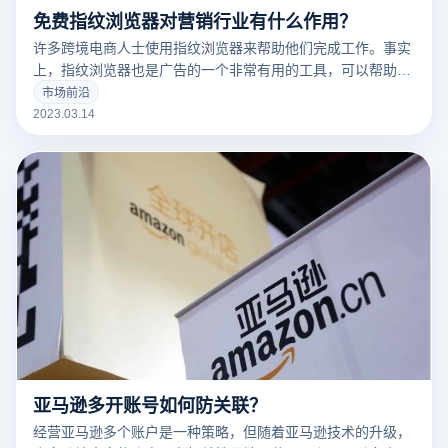
免费指纹浏览器对营销行业有什么作用？
许多跨境电商人士使用指纹浏览器来帮助他们完成工作。事实
上，指纹浏览器也是广告的一个非常有用的工具，可以帮助广
告营销人员解决许多问题。
市场前沿
2023.03.14
亚马逊多开账号如何防关联？
经营亚马逊多个账户是一种策略，但随着亚马逊技术的升级，