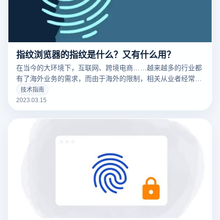
指纹浏览器的指纹是什么？又有什么用？
在当今的大环境下，互联网、跨境电商……越来越多的行业都
有了海外业务的需求，而由于海外的限制，相关从业者经常要
针对不同的工作内容用到不同的IP，这时候便要用到指纹浏览
技术指南
器。要清楚的了解什么是指纹浏览器之前，我们需要知道什么
2023.03.15
是们先来说一下浏览器指纹。听着非常相似的东西，但是却有
很大的不同