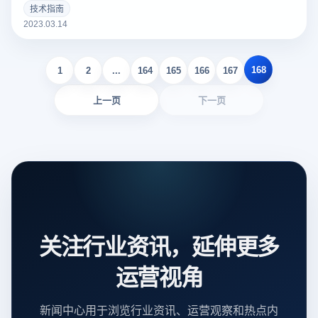
个好的亚马逊Listing可以吸引更多的潜在买家，增加销量。以
技术指南
下云登录指纹浏览器关于亚马逊Listing包括什么？如何撰写？
2023.03.14
的一些建议。
168
1
2
...
164
165
166
167
上一页
下一页
关注行业资讯，延伸更多
运营视角
新闻中心用于浏览行业资讯、运营观察和热点内