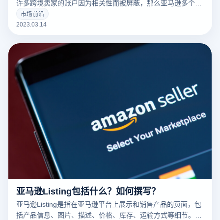
许多跨境卖家的账户因为相关性而被屏蔽，那么亚马逊多个账
户和多个商店的卖家如何防止相关性呢？有什么好的防关联方
市场前沿
法？
2023.03.14
亚马逊Listing包括什么？如何撰写？
亚马逊Listing是指在亚马逊平台上展示和销售产品的页面，包
括产品信息、图片、描述、价格、库存、运输方式等细节。一