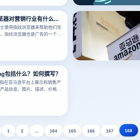
免费指纹浏览器对营销行业有什么作用？
士使用指纹浏览器来帮助他们完
，指纹浏览器也是广告的一个非
可以帮助广告营销人员解决许多
ting包括什么？如何撰写？
ng是指在亚马逊平台上展示和销售产
产品信息、图片、描述、价格、
细节。一个好的亚马逊Listing
潜在买家，增加销量。以下云登
亚马逊Listing包括什么？如何
议。
168
1
2
...
164
165
166
167