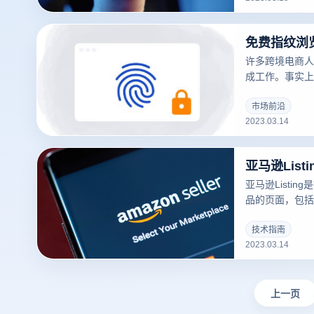
许多跨境电商人
成工作。事实上
常有用的工具，
问题。
市场前沿
2023.03.14
亚马逊Lis
亚马逊Listi
品的页面，包括
库存、运输方式等
可以吸引更多的
技术指南
2023.03.14
录指纹浏览器关于
撰写？的一些建
上一页