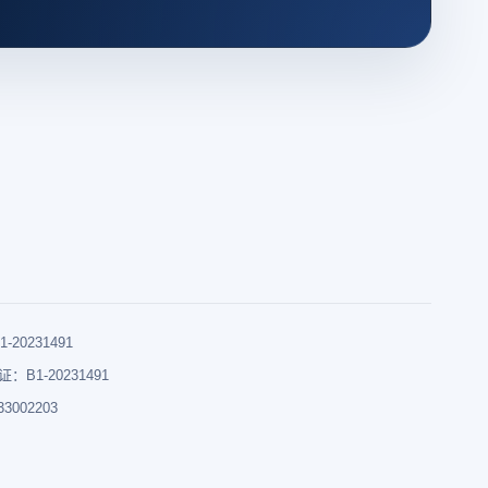
0231491
B1-20231491
002203