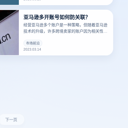
道什么是们先来说一下浏览器指纹。听着非常相
似的东西，但是却有很大的不同
亚马逊多开账号如何防关联？
经营亚马逊多个账户是一种策略，但随着亚马逊
技术的升级，许多跨境卖家的账户因为相关性而
被屏蔽，那么亚马逊多个账户和多个商店的卖家
如何防止相关性呢？有什么好的防关联方法？
市场前沿
2023.03.14
下一页